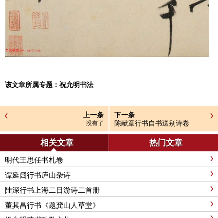
该文章所属专题：
祝允明书法
上一条
下一条
陈献章行书自书送别诗卷
没有了
相关文章
热门文章
明代王思任书札卷
谭延闿行书庐山杂诗
陆深行书上海二日游诗二首册
董其昌行书《题龚山人草堂》