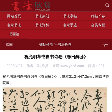
网站首页
书法篆刻
书法字帖
碑帖长卷
名家书法
书法资料
名家手迹
会员专栏
书画馆
返回
>
+
碑帖长卷
书法长卷
字
祝允明草书自书诗卷《春日醉卧》
2026/4/27 作者:书法欣赏 来源:www.yac8.com 阅读：
907
祝允明草书自书诗词卷《春日醉卧》，纸本31.3×447.3cm，南京博物
院藏。