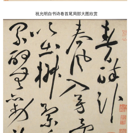
祝允明自书诗卷首尾局部大图欣赏