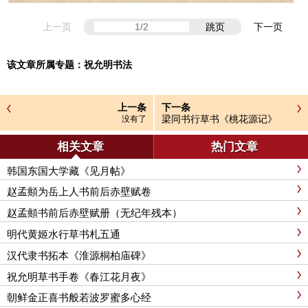
上一页
跳页
下一页
该文章所属专题：
祝允明书法
上一条
下一条
梁同书行草书《桃花源记》
没有了
相关文章
热门文章
韩国东国大学藏《见月帖》
赵孟頫为岳上人书前后赤壁赋卷
赵孟頫书前后赤壁赋册（无纪年残本）
明代黄姬水行草书札五通
汉代隶书拓本《淮源桐柏庙碑》
祝允明草书手卷《春江花月夜》
朝鲜金正喜书般若波罗蜜多心经