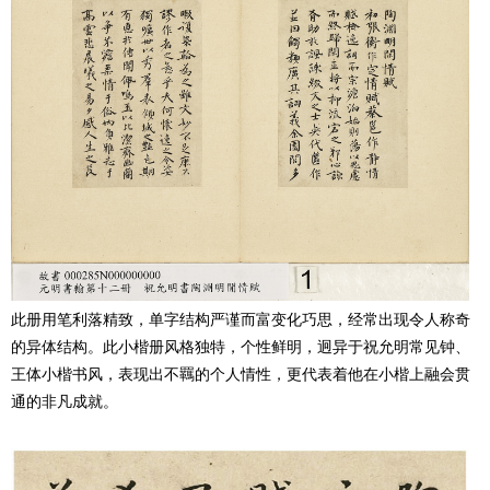
此册用笔利落精致，单字结构严谨而富变化巧思，经常出现令人称奇
的异体结构。此小楷册风格独特，个性鲜明，迥异于祝允明常见钟、
王体小楷书风，表现出不羈的个人情性，更代表着他在小楷上融会贯
通的非凡成就。