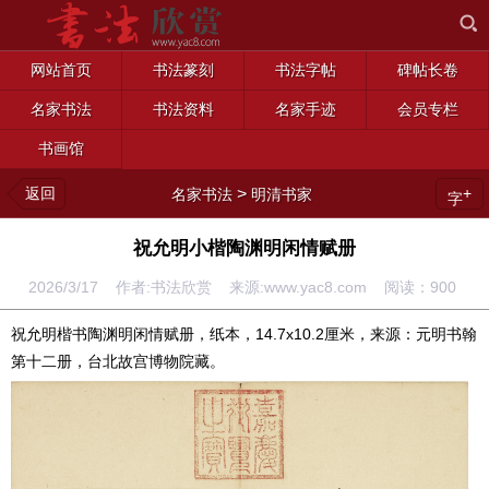
网站首页
书法篆刻
书法字帖
碑帖长卷
名家书法
书法资料
名家手迹
会员专栏
书画馆
返回
>
+
名家书法
明清书家
字
祝允明小楷陶渊明闲情赋册
2026/3/17 作者:书法欣赏 来源:www.yac8.com 阅读：
900
祝允明楷书陶渊明闲情赋册，纸本，14.7x10.2厘米，来源：元明书翰
第十二册，台北故宫博物院藏。