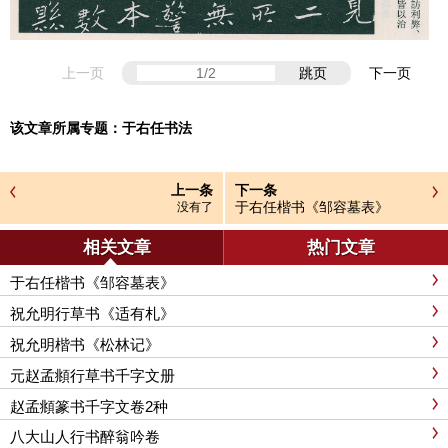
上一页
跳页
下一页
该文章所属专题：
于右任书法
上一条
下一条
于右任楷书《邹容墓表》
没有了
相关文章
热门文章
于右任楷书《邹容墓表》
祝允明行草书《适有札》
祝允明楷书《松林记》
元赵孟頫行草书千字文册
赵孟頫篆书千字文卷2种
八大山人行书醉翁吟卷