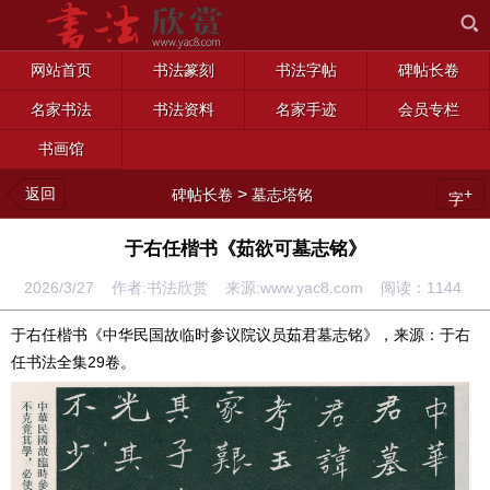
网站首页
书法篆刻
书法字帖
碑帖长卷
名家书法
书法资料
名家手迹
会员专栏
书画馆
返回
>
+
碑帖长卷
墓志塔铭
字
于右任楷书《茹欲可墓志铭》
2026/3/27 作者:书法欣赏 来源:www.yac8.com 阅读：
1144
于右任楷书《中华民国故临时参议院议员茹君墓志铭》，来源：于右
任书法全集29卷。