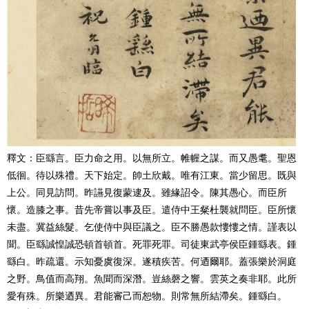
釋文：臣繇言。臣力命之用。以無所立。帷幄之謀。而又愚耄。聖恩
低徊。待以殊禮。天下始定。帥土欣戴。唯有江東。當少留思。既與
上公。同見訪問。昨讌見復蒙逮及。雖緣詔令。陳其愚心。而臣所
懷。造膝之事。昔先帝嘗以事及臣。遣侍中王粲杜襲就問臣。臣所懷
未盡。冀益絲髮。乞使侍中與臣議之。臣不勝愚款慺慺之情。謹表以
聞。臣繇誠惶誠恐頓首頓首。死罪死罪。司徒東武亭侯臣鍾繇表。鍾
繇白。昨疏還。示知憂虞復深。遂積疾苦。何迺爾耶。蓋張樂於洞庭
之野。鳥值而高翔。魚聞而深潛。豈絲磬之響。雲英之奏非耶。此所
愛有殊。所樂迺異。君能審己而恕物。則常無所結滯矣。鍾繇白。