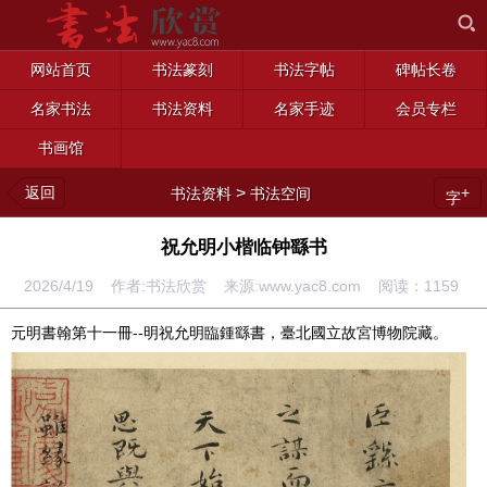
网站首页
书法篆刻
书法字帖
碑帖长卷
名家书法
书法资料
名家手迹
会员专栏
书画馆
返回
>
+
书法资料
书法空间
字
祝允明小楷临钟繇书
2026/4/19 作者:书法欣赏 来源:www.yac8.com 阅读：
1159
元明書翰第十一冊--明祝允明臨鍾繇書，臺北國立故宮博物院藏。