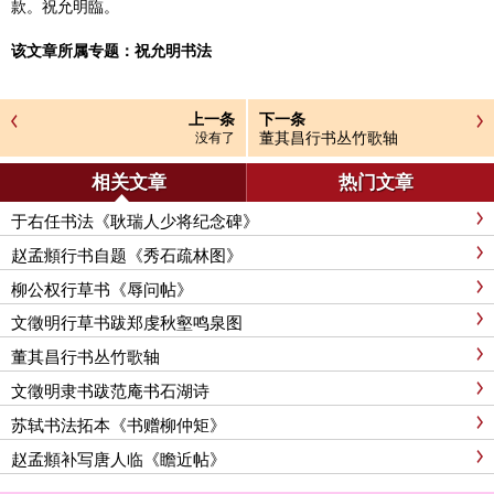
款。祝允明臨。
该文章所属专题：
祝允明书法
上一条
下一条
董其昌行书丛竹歌轴
没有了
相关文章
热门文章
于右任书法《耿瑞人少将纪念碑》
赵孟頫行书自题《秀石疏林图》
柳公权行草书《辱问帖》
文徵明行草书跋郑虔秋壑鸣泉图
董其昌行书丛竹歌轴
文徵明隶书跋范庵书石湖诗
苏轼书法拓本《书赠柳仲矩》
赵孟頫补写唐人临《瞻近帖》