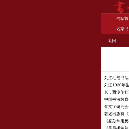
网站首
名家书
返回
刘江毛笔书法
刘江1926
长，西泠印社
中国书法教育
骨文字研究会
著述出版有《
《篆刻常用反
《吴昌硕篆刻