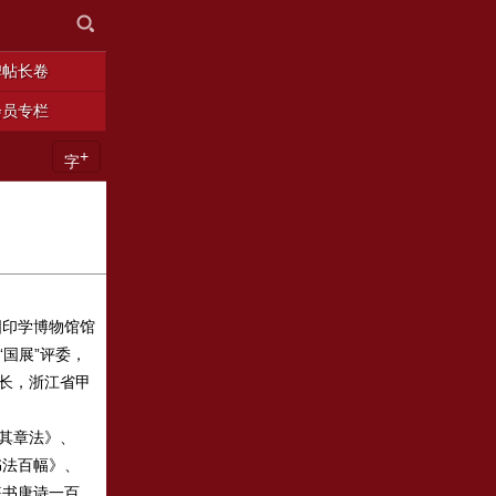
碑帖长卷
会员专栏
+
字
国印学博物馆馆
国展”评委，
长，浙江省甲
其章法》、
书法百幅》、
篆书唐诗一百