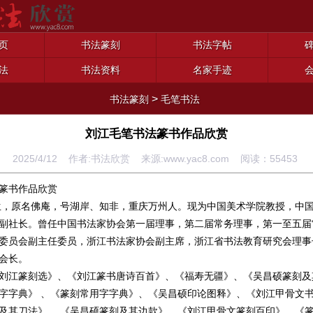
页
书法篆刻
书法字帖
法
书法资料
名家手迹
>
书法篆刻
毛笔书法
刘江毛笔书法篆书作品欣赏
2025/4/12 作者:书法欣赏 来源:www.yac8.com 阅读：
55453
篆书作品欣赏
年生，原名佛庵，号湖岸、知非，重庆万州人。现为中国美术学院教授，中
副社长。曾任中国书法家协会第一届理事，第二届常务理事，第一至五届“
委员会副主任委员，浙江书法家协会副主席，浙江省书法教育研究会理事
会长。
刘江篆刻选》、《刘江篆书唐诗百首》、《福寿无疆》、《吴昌硕篆刻及
字字典》 、《篆刻常用字字典》、《吴昌硕印论图释》、《刘江甲骨文
及其刀法》 、《吴昌硕篆刻及其边款》、《刘江甲骨文篆刻百印》、《