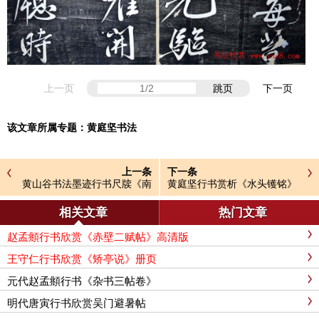
上一页
跳页
下一页
该文章所属专题：
黄庭坚书法
上一条
下一条
黄山谷书法墨迹行书尺牍《南
黄庭坚行书赏析《水头镬铭》
康帖》
宋拓残本
相关文章
热门文章
赵孟頫行书欣赏《赤壁二赋帖》高清版
王守仁行书欣赏《矫亭说》册页
元代赵孟頫行书《杂书三帖卷》
明代唐寅行书欣赏吴门避暑帖