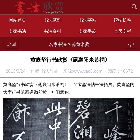
网站首页
书法篆刻
书法字帖
碑帖长卷
名家书法
书法资料
名家手迹
会员专栏
返回
>
+
名家书法
苏黄米蔡
字
黄庭坚行书欣赏《题襄阳米芾祠》
2013/9/24 作者:书法欣赏 来源:www.yac8.com 阅读：
46672
黄庭坚行书欣赏《题襄阳米芾祠》，至宝斋法帖书法拓片。黄庭坚的
大字行书笔画遒劲郁拔，神闲意秾。