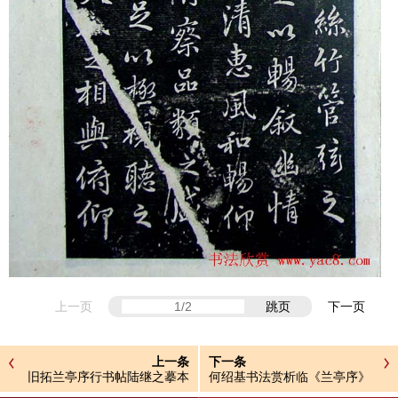
上一页
跳页
下一页
上一条
下一条
旧拓兰亭序行书帖陆继之摹本
何绍基书法赏析临《兰亭序》