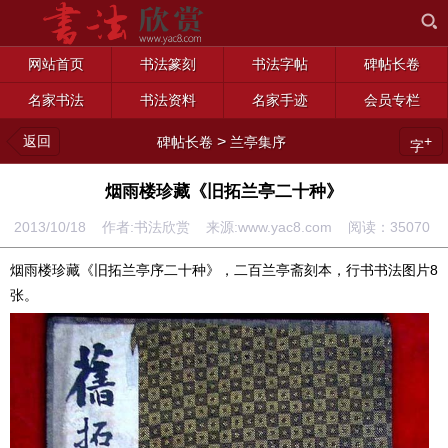
网站首页
书法篆刻
书法字帖
碑帖长卷
名家书法
书法资料
名家手迹
会员专栏
返回
>
+
碑帖长卷
兰亭集序
字
烟雨楼珍藏《旧拓兰亭二十种》
2013/10/18 作者:书法欣赏 来源:www.yac8.com 阅读：
35070
烟雨楼珍藏《旧拓兰亭序二十种》，二百兰亭斋刻本，行书书法图片8
张。