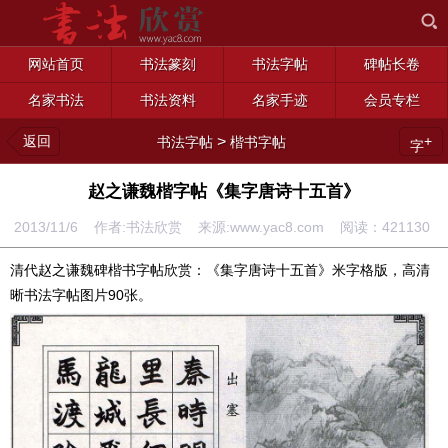
网站首页
书法篆刻
书法字帖
碑帖长卷
名家书法
书法资料
名家手迹
会员专栏
返回
>
+
书法字帖
楷书字帖
字
赵之谦魏楷字帖《集字唐诗十五首》
2013/11/6 作者:书法欣赏 来源:www.yac8.com 阅读：
421130
清代赵之谦魏碑楷书字帖欣赏：《集字唐诗十五首》米字格版，高清
晰书法字帖图片90张。