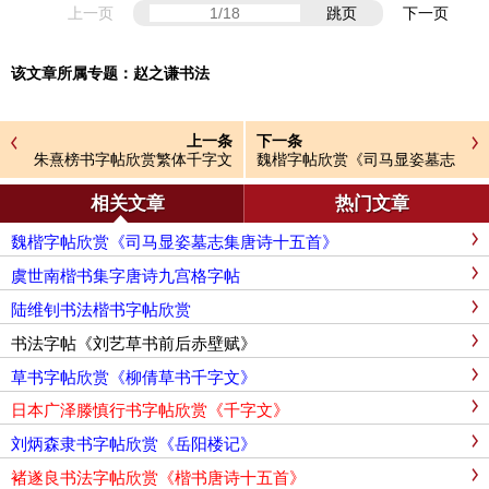
上一页
跳页
下一页
该文章所属专题：
赵之谦书法
上一条
下一条
朱熹榜书字帖欣赏繁体千字文
魏楷字帖欣赏《司马显姿墓志
集唐诗十五首》
相关文章
热门文章
魏楷字帖欣赏《司马显姿墓志集唐诗十五首》
虞世南楷书集字唐诗九宫格字帖
陆维钊书法楷书字帖欣赏
书法字帖《刘艺草书前后赤壁赋》
草书字帖欣赏《柳倩草书千字文》
日本广泽滕慎行书字帖欣赏《千字文》
刘炳森隶书字帖欣赏《岳阳楼记》
褚遂良书法字帖欣赏《楷书唐诗十五首》