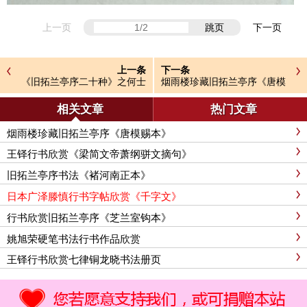
上一页
跳页
下一页
上一条
下一条
《旧拓兰亭序二十种》之何士
烟雨楼珍藏旧拓兰亭序《唐模
英钩本
赐本》
相关文章
热门文章
烟雨楼珍藏旧拓兰亭序《唐模赐本》
王铎行书欣赏《梁简文帝萧纲骈文摘句》
旧拓兰亭序书法《褚河南正本》
日本广泽滕慎行书字帖欣赏《千字文》
行书欣赏旧拓兰亭序《芝兰室钩本》
姚旭荣硬笔书法行书作品欣赏
王铎行书欣赏七律铜龙晓书法册页