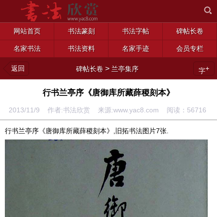
网站首页
书法篆刻
书法字帖
碑帖长卷
名家书法
书法资料
名家手迹
会员专栏
返回
>
+
碑帖长卷
兰亭集序
字
行书兰亭序《唐御库所藏薛稷刻本》
2013/11/9 作者:书法欣赏 来源:www.yac8.com 阅读：
56716
行书兰亭序《唐御库所藏薛稷刻本》,旧拓书法图片7张.