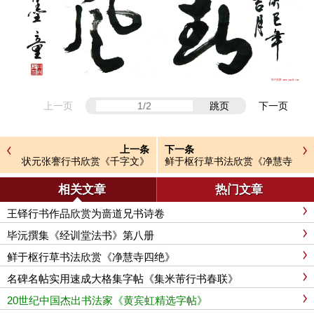
上一页
跳页
下一页
上一条
下一条
状元张謇行书欣赏《千字文》
鲜于枢行草书法欣赏《净慧寺
四绝》
相关文章
热门文章
王铎行书作品欣赏为啬道兄书诗卷
毕沅撰集《经训堂法书》第八册
鲜于枢行草书法欣赏《净慧寺四绝》
名碑名帖实用速成大格集字帖《集米芾行书春联》
20世纪中国杰出书法家《黄宾虹精选字帖》