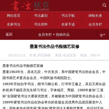
网站首页
书法篆刻
书法字帖
碑帖长卷
名家书法
书法资料
名家手迹
会员专栏
返回
>
+
会员专栏
投稿作品
字
墨童书法作品书痴德艺双修
2013/11/11 作者:庐臣静静 来源:书法欣赏 阅读：
38674
墨童书法作品书痴德艺双修
墨童1964年生，原名孔臣，中共党员，系中国硬笔书法协会会员，中
国书画艺术委员会会员，中国民族书画院院士。
1983年开始自学书法，楷书习柳公权，行书学王羲之，其后又师从赵
朴初弟子杨匡济先生研习书法，字体端庄、秀丽。1988年参加“三溪
杯”全国硬笔书法大赛获优胜奖，并被吸收为中国硬笔书法协会会员；
1989年硬笔书法作品在协会举办的首届会员优秀作品巡回展览中入
选；同年参加全国首届“黄河杯”硬笔书法大赛获优秀奖，作品刊于中