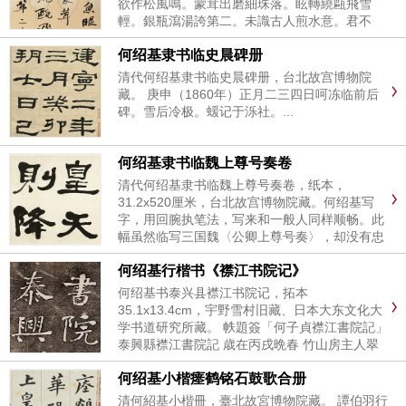
欲作松風鳴。蒙茸出磨細珠落。眩轉繞甌飛雪
輕。銀瓶瀉湯誇第二。未識古人煎水意。君不
見。昔時李生好客手自煎。貴從活火發新泉。又
何绍基隶书临史晨碑册
不見。今時潞公煎茶學西蜀。定州花磁琢紅玉。
我今貧病常苦飢。分...
清代何绍基隶书临史晨碑册，台北故宫博物院
藏。 庚申（1860年）正月二三四日呵冻临前后
碑。雪后冷极。蝯记于泺社。...
何绍基隶书临魏上尊号奏卷
清代何绍基隶书临魏上尊号奏卷，纸本，
31.2x520厘米，台北故宫博物院藏。何绍基写
字，用回腕执笔法，写来和一般人同样顺畅。此
幅虽然临写三国魏〈公卿上尊号奏〉，却没有忠
于原碑的笔法，他把汉隶和颜真卿楷书的质素引
何绍基行楷书《襟江书院记》
进来，使原来方峻的气息变为浑厚，可说是何绍
基自己的风格。这种融合变化出...
何绍基书泰兴县襟江书院记，拓本
35.1x13.4cm，宇野雪村旧藏、日本大东文化大
学书道研究所藏。 帙題簽「何子貞襟江書院記」
泰興縣襟江書院記 歳在丙戌晩春 竹山房主人翠
濤...
何绍基小楷瘗鹤铭石鼓歌合册
清何紹基小楷冊，臺北故宮博物院藏。 譚伯羽行