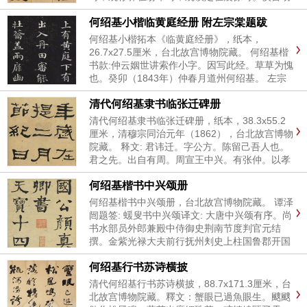
于妻子仆隶之间，检身心于食息起居之际，这工
何绍基小楷临黄庭经册 附左宗棠题跋
夫便密了。处天下事，前面常长出一分，此之谓
豫；后面常余出一分...
何绍基小楷拓本《临黄庭经册》，纸本，
26.7x27.5厘米，台北故宫博物院藏。 何绍基楷
书款:仲云姻世讲索作小字。因写此经。草草为愧
也。癸卯（1843年）仲春月道州何绍基。 左宗
棠行书题跋: 小字如此。可谓精妙绝伦。试翫画
清代何绍基隶书临张迁碑册
里行间。朴茂缜栗中却有恢廓气象。可想晋...
清代何绍基隶书临张迁碑册，纸本，38.3x55.2
厘米，清穆宗同治元年（1862），台北故宫博物
院藏。 释文: 君讳迁。字公方。陈留己吾人也。
君之先。出自有周。周宣王中兴。有张仲。以孝
友为行。披览诗雅。焕知其祖。高帝龙兴。有张
何绍基楷书中兴颂册
良。善用筹策。在帷幕之内。决胜负千里之
外.....
何绍基楷书中兴颂册，台北故宫博物院藏。 谭泽
闿题签: 蝯叟书中兴颂译文: 大唐中兴颂有序。尚
书水部员外郎兼殿中侍御史荆南节度判官元结
撰。金紫光禄大夫前行抚州刾史上柱国鲁郡开国
公颜真卿书。天宝十四秊。安禄山陷洛阳。明
何绍基行书苏诗横披
秊。陷长安。天子幸蜀。太子即位于灵武。明
秊。皇帝移军凤翔。...
清代何绍基行书苏诗横披，88.7x171.3厘米，台
北故宫博物院藏。釋文：蟹眼已過魚眼生。颼颼