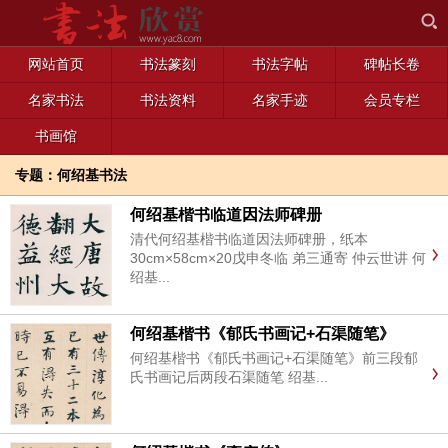
网站首页
书法篆刻
书法字帖
碑帖长卷
名家书法
书法资料
名家手迹
会员专栏
书画馆
专题：何绍基书法
何绍基楷书临道因法师碑册
清代何绍基楷书临道因法师碑册，纸本
30cm×58cm×20戊申冬临 弟三通寄 仲云世讲 何
绍基...
何绍基楷书《郁氏书画记+石渠随笔》
何绍基楷书《郁氏书画记+石渠随笔》前三段郁
氏书画记后两段石渠随笔 绍基...