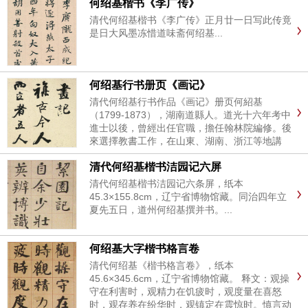
何绍基楷书《李广传》
清代何绍基楷书《李广传》正月廿一日写此传竟
是日大风墨冻惜道味斋何绍基...
何绍基行书册页《画记》
清代何绍基行书作品《画记》册页何紹基
（1799-1873），湖南道縣人。道光十六年考中
進士以後，曾經出任官職，擔任翰林院編修。後
來選擇教書工作，在山東、湖南、浙江等地講
學，對文字學、金石學研究深入，是有多方面成
清代何绍基楷书洁园记六屏
就的書法家。...
清代何绍基楷书洁园记六条屏，纸本
45.3×155.8cm，辽宁省博物馆藏。同治四年立
夏先五日，道州何绍基撰并书。...
何绍基大字楷书格言卷
清代何绍基《楷书格言卷》，纸本
45.6×345.6cm，辽宁省博物馆藏。 释文：观操
守在利害时，观精力在饥疲时，观度量在喜怒
时，观存养在纷华时，观镇定在震惊时。慎言动