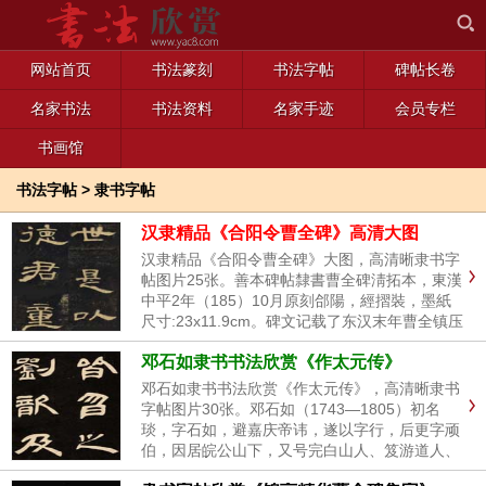
网站首页
书法篆刻
书法字帖
碑帖长卷
名家书法
书法资料
名家手迹
会员专栏
书画馆
书法字帖
>
隶书字帖
汉隶精品《合阳令曹全碑》高清大图
汉隶精品《合阳令曹全碑》大图，高清晰隶书字
帖图片25张。善本碑帖隸書曹全碑淸拓本，東漢
中平2年（185）10月原刻郃陽，經摺裝，墨紙
尺寸:23x11.9cm。碑文记载了东汉末年曹全镇压
黄巾起义的事件，此碑石用隶书写成。文字清
邓石如隶书书法欣赏《作太元传》
晰，结构舒展，字体秀美飞动，书法工整精细，
秀丽而有骨力，...
邓石如隶书书法欣赏《作太元传》，高清晰隶书
字帖图片30张。邓石如（1743—1805）初名
琰，字石如，避嘉庆帝讳，遂以字行，后更字顽
伯，因居皖公山下，又号完白山人、笈游道人、
凤水渔长、龙山樵长，安徽怀宁人。清代书法篆