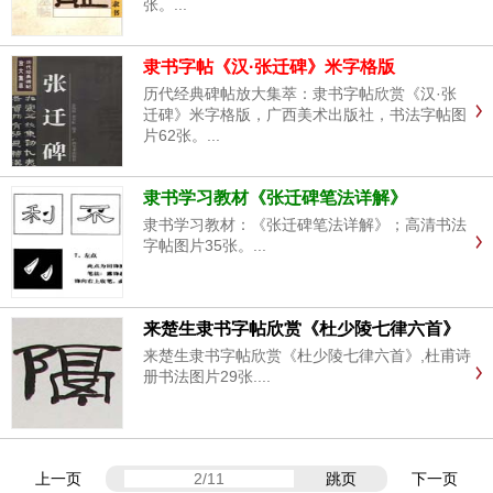
张。...
隶书字帖《汉·张迁碑》米字格版
历代经典碑帖放大集萃：隶书字帖欣赏《汉·张
迁碑》米字格版，广西美术出版社，书法字帖图
片62张。...
隶书学习教材《张迁碑笔法详解》
隶书学习教材：《张迁碑笔法详解》；高清书法
字帖图片35张。...
来楚生隶书字帖欣赏《杜少陵七律六首》
来楚生隶书字帖欣赏《杜少陵七律六首》,杜甫诗
册书法图片29张....
上一页
跳页
下一页