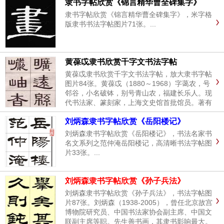
隶书字帖欣赏《锦言精华曹全碑集字》
刻家，邓派创始人。...
隶书字帖欣赏《锦言精华曹全碑集字》，米字格
版隶书书法字帖图片71张。...
黄葆戉隶书欣赏千字文书法字帖
黄葆戉隶书欣赏千字文书法字帖，放大隶书字帖
图片84张。黄葆戉（1880～1968）字蔼农，号
邻谷，小名破钵，别号青山农，福建长乐人。现
代书法家、篆刻家，上海文史馆首批馆员。著有
《青山农分书千家文》、《青山农篆书百家
刘炳森隶书字帖欣赏《岳阳楼记》
姓》、《青山农书画集》、《暖日庐摹印集》
等。...
刘炳森隶书字帖欣赏《岳阳楼记》，书法名家书
名文系列之范仲淹岳阳楼记，高清晰书法字帖图
片33张。...
刘炳森隶书字帖欣赏《孙子兵法》
刘炳森隶书字帖欣赏《孙子兵法》，书法字帖图
片87张。刘炳森（1938-2005），曾任北京故宫
博物院研究员、中国书法家协会副主席、中国文
联副主席等职。先生善书画，其隶书影响最大。