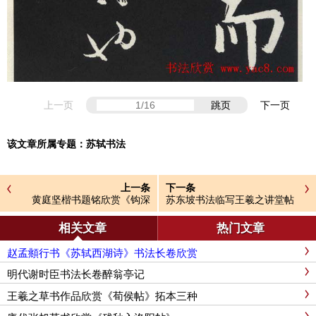
上一页
跳页
下一页
该文章所属专题：
苏轼书法
上一条
下一条
黄庭坚楷书题铭欣赏《钩深
苏东坡书法临写王羲之讲堂帖
堂》
相关文章
热门文章
赵孟頫行书《苏轼西湖诗》书法长卷欣赏
明代谢时臣书法长卷醉翁亭记
王羲之草书作品欣赏《荀侯帖》拓本三种