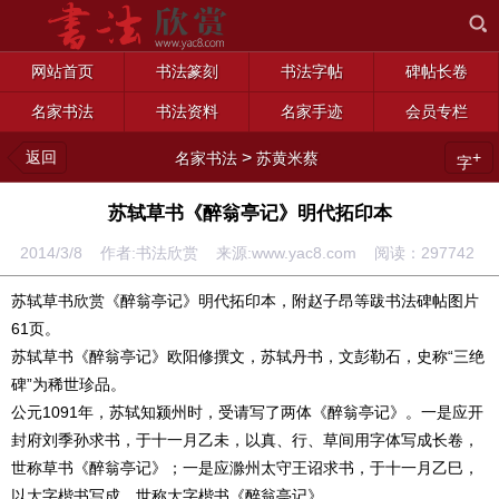
网站首页
书法篆刻
书法字帖
碑帖长卷
名家书法
书法资料
名家手迹
会员专栏
返回
>
+
名家书法
苏黄米蔡
字
苏轼草书《醉翁亭记》明代拓印本
2014/3/8 作者:书法欣赏 来源:www.yac8.com 阅读：
297742
苏轼草书欣赏《醉翁亭记》明代拓印本，附赵子昂等跋书法碑帖图片
61页。
苏轼草书《醉翁亭记》欧阳修撰文，苏轼丹书，文彭勒石，史称“三绝
碑”为稀世珍品。
公元1091年，苏轼知颍州时，受请写了两体《醉翁亭记》。一是应开
封府刘季孙求书，于十一月乙未，以真、行、草间用字体写成长卷，
世称草书《醉翁亭记》；一是应滁州太守王诏求书，于十一月乙巳，
以大字楷书写成，世称大字楷书《醉翁亭记》。