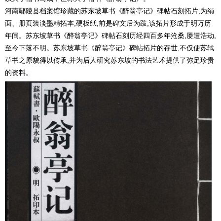
河南鄢陵县档案馆珍藏的苏东坡草书《醉翁亭记》碑帖石刻拓片,为绢
面、册页装淡墨精拓本,硬板纸,前是碑文后为跋,该拓片形成于明万历
年间。苏东坡草书《醉翁亭记》碑帖石刻历经四百多年沧桑,屡遭浩劫,
至今下落不明。苏东坡草书《醉翁亭记》碑帖拓片的存世,不仅使苏轼
草书之原貌得以传承,并为后人研究苏东坡的书法艺术提供了弥足珍贵
的资料。