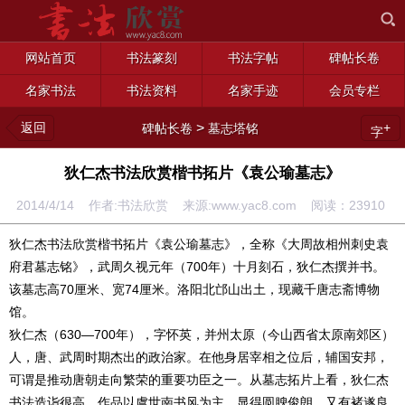
网站首页
书法篆刻
书法字帖
碑帖长卷
名家书法
书法资料
名家手迹
会员专栏
返回
>
+
碑帖长卷
墓志塔铭
字
狄仁杰书法欣赏楷书拓片《袁公瑜墓志》
2014/4/14 作者:书法欣赏 来源:www.yac8.com 阅读：
23910
狄仁杰书法欣赏楷书拓片《袁公瑜墓志》，全称《大周故相州刺史袁
府君墓志铭》，武周久视元年（700年）十月刻石，狄仁杰撰并书。
该墓志高70厘米、宽74厘米。洛阳北邙山出土，现藏千唐志斋博物
馆。
狄仁杰（630—700年），字怀英，并州太原（今山西省太原南郊区）
人，唐、武周时期杰出的政治家。在他身居宰相之位后，辅国安邦，
可谓是推动唐朝走向繁荣的重要功臣之一。从墓志拓片上看，狄仁杰
书法造诣很高，作品以虞世南书风为主，显得圆腴俊朗，又有褚遂良