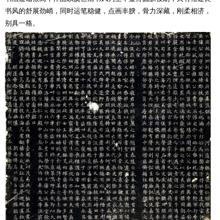
书风的舒展劲峭，同时运笔稳健，点画丰腴，骨力深藏，刚柔相济，
别具一格。