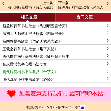
上一条
下一条
清代何绍基楷书《易安人墓志
陈鸿寿行楷书法欣赏《孙夫人
铭》
墓志铭》
相关文章
热门文章
赵孟頫行草书法欣赏《陶渊明五言诗页》
清初六大师傅山书法欣赏《四体书册》
翁同龢楷书欣赏《适俞氏姊墓志铭》
王羲之行草书法欣赏《足下家帖》
唐代虞世南行草书法欣赏《疲朽帖》拓本
智永楷书集字心经书法欣赏
明代沈度楷书书法欣赏《千字文》
明代沈度小楷书法欣赏《心经》
书法欣赏 © 2015 苏ICP备09026750号-2