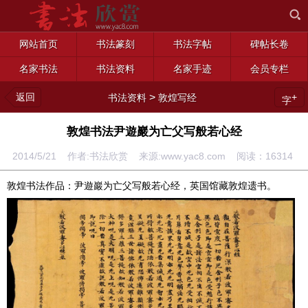
网站首页
书法篆刻
书法字帖
碑帖长卷
名家书法
书法资料
名家手迹
会员专栏
返回
>
+
书法资料
敦煌写经
字
敦煌书法尹遊巖为亡父写般若心经
2014/5/21 作者:书法欣赏 来源:www.yac8.com 阅读：
16314
敦煌书法作品：尹遊巖为亡父写般若心经，英国馆藏敦煌遗书。