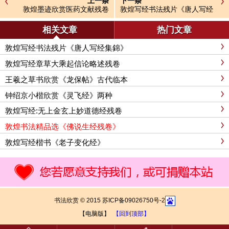
上一条
下一条
敦煌墨迹欣赏医药文献残卷
敦煌写经书法残片《唐人写经
集錦》
相关文章
热门文章
敦煌写经书法残片《唐人写经集錦》
敦煌写经章草大乘起信论略述残卷
王羲之草书欣赏《龙保帖》古代临本
钟绍京小楷欣赏《灵飞经》两种
敦煌写经:无上金玄上妙道德经残卷
敦煌书法精品选《佛说生经残卷》
敦煌写经楷书《老子变化经》
书法欣赏 © 2015 苏ICP备09026750号-2
【电脑版】
【回到顶部】