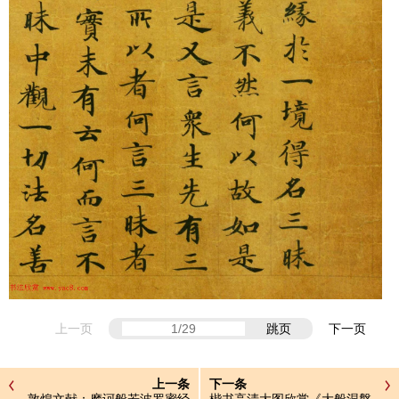
上一页
跳页
下一页
上一条
下一条
敦煌文献：摩诃般若波罗蜜经
楷书高清大图欣赏《大般涅槃