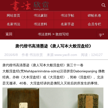
网站首页
书法篆刻
书法字帖
碑帖长卷
名家书法
书法资料
名家手迹
会员专栏
返回
>
+
书法资料
敦煌写经
字
唐代楷书高清墨迹《唐人写本大般涅盘经》
2016/6/8 作者:书法欣赏 来源:www.yac8.com 阅读：
124127
唐代楷书高清墨迹《唐人写本大般涅盘经》第三十一卷
大般涅盘经(梵Mahāparinirvāna-sūtra)汉语拼音Daboniepanjing 佛教
经典。亦称《大本涅盘经》或《大涅盘经》，简称《涅盘经》。北凉
昙无谶译。40卷。大涅盘经讲的是佛陀入灭前后的所发生的事情。