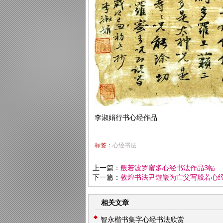
李淑娟行书心经作品
标签：
心经书法
上一篇：
般若波罗蜜多心经书法作品3幅
下一篇：
敦煌书法尹遊巖为亡父写般若心
相关文章
智永楷书集字心经书法欣赏