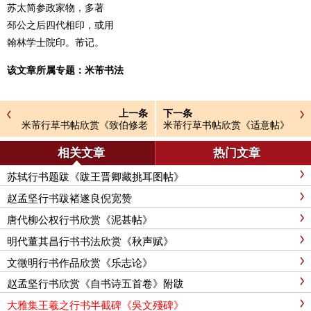
苏太简参政家物，多著
邳公之后四代相印，或用
翰林学士院印。芾记。
该文章所属专题：
米芾书法
上一条
下一条
米芾行草书帖欣赏《致伯修老
米芾行草书帖欣赏《适意帖》
兄尺牍》
高清图
相关文章
热门文章
苏轼行书题跋《跋王晋卿藏挑耳图帖》
赵孟坚行书跋褚遂良倪宽赞
唐代柳公权行书欣赏《泥甚帖》
明代董其昌行书书法欣赏《秋声赋》
文徵明行书作品欣赏《乐志论》
赵孟坚行书欣赏《自书诗五首卷》附跋
大雅集王羲之行书半截碑《吳文殘碑》