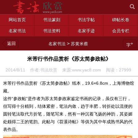
网站首页
书法篆刻
书法字帖
碑帖长卷
名家书法
书法资料
名家手迹
会员专栏
返回
>
+
名家书法
苏黄米蔡
字
米芾行书作品赏析《苏太简参政帖》
2014/8/11 作者:书法欣赏 来源:www.yac8.com 阅读：
27999
米芾行书作品赏析《苏太简参政帖》纸本，19.6×6.8cm，上海博物馆
藏。
这件“参政帖”是作者为苏太简参政家鉴定书画的记录，虽仅有三行，
但写得十分精到，结体紧密，笔法内敛，趋于丰肥，转折处以流便的
圆转笔法取代方折笔，随笔写来，然有一种沉着飞扬的神韵，其姿媚
处颇得二王的笔韵。此帖与《
苕溪诗帖
》等俱为其中年成熟书风的代
表作品。