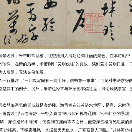
风景名胜，米芾时常登楼，眺望淮河入海处辽阔壮丽的景色。在本诗帖中
的珍珠。在诗的后半，米芾则引“吴刚伐桂”的典故，谈到若非吴刚日复一
为人所阻，无法充份施展。
入一行批注：“三四次写间有一两字好，信书亦一难事”，可见对书法求好
都是其中的例子。另外，米芾也经常与薛绍彭书信往返，讨论购帖事宜、
喜欢登临游览的景点就是海岱楼。海岱楼在江苏涟水地区，是唐、宋时代
杜甫曾以“浮云连海岱，平野入青徐”来形容它视野辽阔、宏伟壮丽的景观
未解，海岱咫尺不能到”，便提到在淫雨霏霏之日，他登海岱楼所见迷蒙的
海岱楼高。下瞰秦淮尾，水浸碧天天似水，广寒宫阙人间世。”并将海岱楼