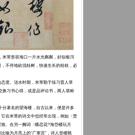
，米芾形容海口一片水光粼粼，好似银泻
日，不停地砍伐桂树，快速生长的桂枝，必
的态度。涟水时期，米芾勤于练习晋人草
交换习书心得，或是品评论书，两人堪称
十分著名的望海楼，自古以来，便是许多
。它在米芾的诗文中也经常出现，例如〈焚
景致。在另一阙词〈蝶恋花?海岱楼玩月
比喻为月亮上的“广寒宫”，诗人登楼眺