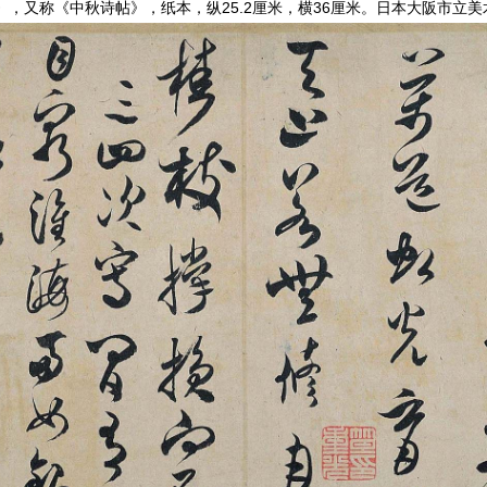
，又称《中秋诗帖》，纸本，纵25.2厘米，横36厘米。日本大阪市立美