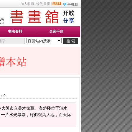
加入收藏
设为首页
书法资料
名家手迹
：
0
日本大阪市立美术馆藏。海岱楼位于涟水
口一片水光粼粼，好似银泻大地，而天际