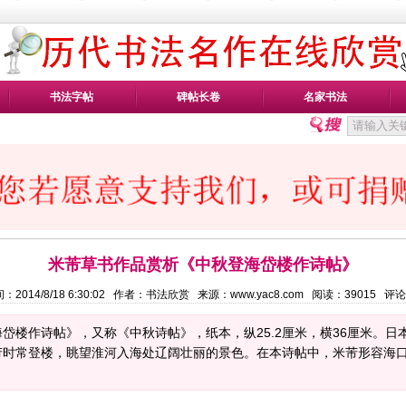
书法字帖
碑帖长卷
名家书法
米芾草书作品赏析《中秋登海岱楼作诗帖》
：2014/8/18 6:30:02 作者：书法欣赏 来源：www.yac8.com 阅读：
39015
评论
岱楼作诗帖》，又称《中秋诗帖》，纸本，纵25.2厘米，横36厘米。
芾时常登楼，眺望淮河入海处辽阔壮丽的景色。在本诗帖中，米芾形容海