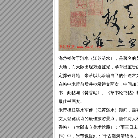
海岱楼位于涟水（江苏涟水），是著名的
大地，而天际出现万道虹光，孕育出宝贵
定撑破月轮。米芾以此暗喻自己的仕途常
在帖中米芾前后共抄录诗文两次，中间加
书，此帖与《焚香帖》、《草书论书帖》
最佳书画友。
米芾担任涟水军使（江苏涟水）期间，最
文人登览赋诗的最佳旅游景点，唐代诗人
香帖〉（大阪市立美术馆藏）：“雨三日
作〉中，米芾也提到：“千古涟漪清绝地，