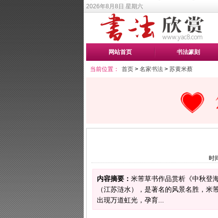
2026年8月8日 星期六
网站首页
书法篆刻
当前位置：
首页
>
名家书法
>
苏黄米蔡
时间
内容摘要：
米芾草书作品赏析《中秋登海
（江苏涟水），是著名的风景名胜，米
出现万道虹光，孕育...