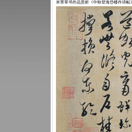
米芾草书作品赏析《中秋登海岱楼作诗帖》