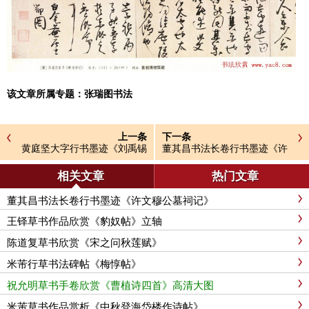
该文章所属专题：
张瑞图书法
上一条
下一条
黄庭坚大字行书墨迹《刘禹锡
董其昌书法长卷行书墨迹《许
经伏波神祠诗》
文穆公墓祠记》
相关文章
热门文章
董其昌书法长卷行书墨迹《许文穆公墓祠记》
王铎草书作品欣赏《豹奴帖》立轴
陈道复草书欣赏《宋之问秋莲赋》
米芾行草书法碑帖《梅惇帖》
祝允明草书手卷欣赏《曹植诗四首》高清大图
米芾草书作品赏析《中秋登海岱楼作诗帖》