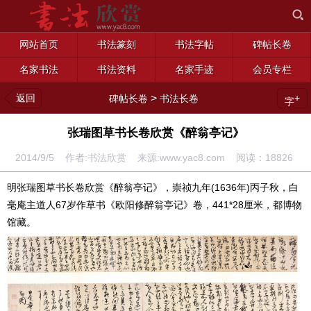
网站首页
书法篆刻
书法字帖
碑帖长卷
名家书法
书法资料
名家手迹
会员专栏
返回
>
+
碑帖长卷
书法长卷
字
张瑞图草书长卷欣赏《醉翁亭记》
2014/9/5 作者:书法欣赏 来源:www.yac8.com 阅读：
18826
明张瑞图草书长卷欣赏《醉翁亭记》，崇祯九年(1636年)丙子秋，白
毫庵主道人67岁作草书《欧阳修醉翁亭记》卷，441*28厘米，都博物
馆藏。