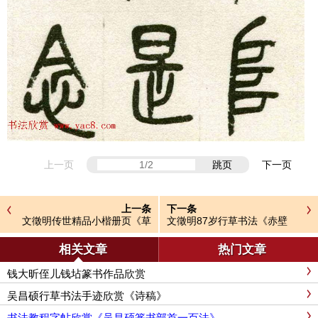
上一页
跳页
下一页
上一条
下一条
文徵明传世精品小楷册页《草
文徵明87岁行草书法《赤壁
堂十志》
赋》两种
相关文章
热门文章
钱大昕侄儿钱坫篆书作品欣赏
吴昌硕行草书法手迹欣赏《诗稿》
书法教程字帖欣赏《吴昌硕篆书部首一百法》