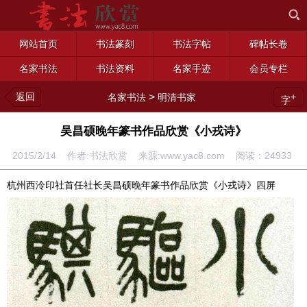
网站首页
书法篆刻
书法字帖
碑帖长卷
名家书法
书法资料
名家手迹
会员专栏
返回
>
+
名家书法
明清书家
字
吴昌硕晚年篆书作品欣赏《小戎诗》
2015/2/14 作者:书法欣赏 来源:www.yac8.com 阅读：
24933
杭州西泠印社首任社长吴昌硕晚年篆书作品欣赏《小戎诗》四屏