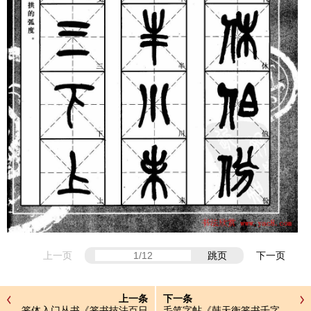
上一页
跳页
下一页
上一条
下一条
篆体入门丛书《篆书技法百日
毛笔字帖《韩天衡篆书千字