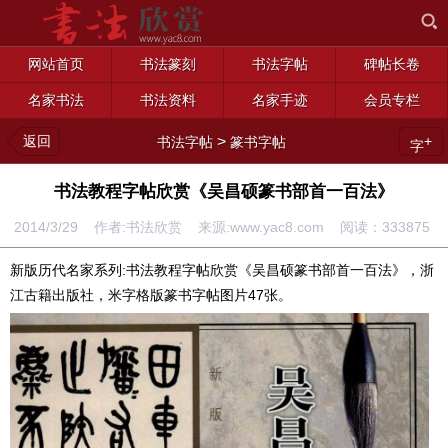
网站首页
书法篆刻
书法字帖
碑帖长卷
名家书法
书法资料
名家手迹
会员专栏
返回
>
+
书法字帖
篆书字帖
字
书法教程字帖欣赏《吴昌硕篆书部首一百法》
2014/3/29 作者:书法欣赏 来源:www.yac8.com 阅读：
333875
新版历代名家系列:书法教程字帖欣赏《吴昌硕篆书部首一百法》，浙
江古籍出版社，米字格版篆书字帖图片47张。