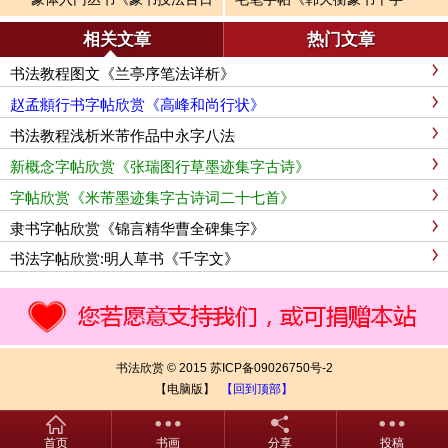
通》
文》
相关文章
热门文章
书法教程图文《兰亭序笔法详析》
赵孟頫行书字帖欣赏《高峰和尚行状》
书法教程浅析米芾作品中永字八法
新概念字帖欣赏《张瑞图行草墨迹集字古诗》
字帖欣赏《米芾墨迹集字古诗词二十七首》
隶书字帖欣赏《锦言精华曹全碑集字》
书法字帖欣赏:明人草书《千字文》
书法欣赏 © 2015 苏ICP备09026750号-2
【电脑版】
【回到顶部】
首页
书画
分享
投稿