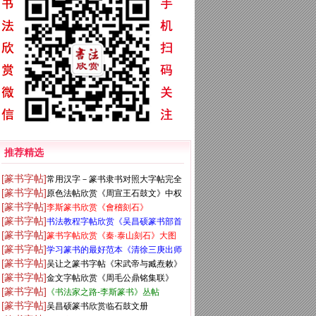
推荐精选
[篆书字帖]
常用汉字－篆书隶书对照大字帖完全
[篆书字帖]
原色法帖欣赏《周宣王石鼓文》中权
本
[篆书字帖]
李斯篆书欣赏《會稽刻石》
本
[篆书字帖]
书法教程字帖欣赏《吴昌硕篆书部首
[篆书字帖]
篆书字帖欣赏《秦·泰山刻石》大图
一百法》
[篆书字帖]
学习篆书的最好范本《清徐三庚出师
[篆书字帖]
吴让之篆书字帖《宋武帝与臧焘敕》
表墨迹》
[篆书字帖]
金文字帖欣赏《周毛公鼎铭集联》
[篆书字帖]
《书法家之路-李斯篆书》丛帖
[篆书字帖]
吴昌硕篆书欣赏临石鼓文册