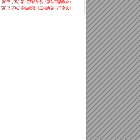
[篆书字帖]
篆书字帖欣赏《篆法百韵歌诀》
[篆书字帖]
字帖欣赏《王福庵篆书千字文》