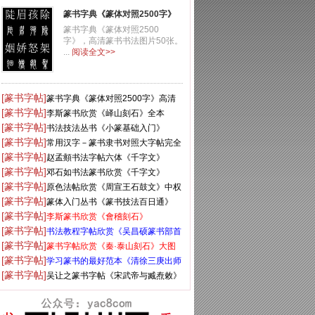
篆书字典《篆体对照2500字》
高清版
篆书字典《篆体对照2500
字》，高清篆书书法图片50张。
...
阅读全文>>
[篆书字帖]
篆书字典《篆体对照2500字》高清
[篆书字帖]
版
李斯篆书欣赏《峄山刻石》全本
[篆书字帖]
书法技法丛书《小篆基础入门》
[篆书字帖]
常用汉字－篆书隶书对照大字帖完全
[篆书字帖]
本
赵孟頫书法字帖六体《千字文》
[篆书字帖]
邓石如书法篆书欣赏《千字文》
[篆书字帖]
原色法帖欣赏《周宣王石鼓文》中权
[篆书字帖]
本
篆体入门丛书《篆书技法百日通》
[篆书字帖]
李斯篆书欣赏《會稽刻石》
[篆书字帖]
书法教程字帖欣赏《吴昌硕篆书部首
[篆书字帖]
一百法》
篆书字帖欣赏《秦·泰山刻石》大图
[篆书字帖]
学习篆书的最好范本《清徐三庚出师
[篆书字帖]
表墨迹》
吴让之篆书字帖《宋武帝与臧焘敕》