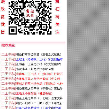
推荐精选
[二王书法]
书圣行草墨迹欣赏《王羲之尺牍集》
[二王书法]
王献之《洛神赋十三行》宋刻旧拓本
原色法帖
[二王书法]
正书第一王羲之小楷《孝女曹娥碑》
[二王书法]
书法小圣王献之书法字帖全集
两种
[二王书法]
宋琬集二王书法《二妙轩碑》杜诗石
[二王书法]
大雅集王羲之行书半截碑《吳文殘
刻
[二王书法]
王献之行草书法作品《鹅群帖》七种
碑》
[二王书法]
书圣王羲之行草书《平安帖》三帖卷
[二王书法]
王羲之小楷作品《佛遗教经》
彩图
[二王书法]
书圣王羲之草书《十七帖》含朱文释
[二王书法]
明代石刻本《二王帖》卷二王羲之行
文（美国藏）
[二王书法]
行草书法拓片欣赏《王羲之山联句》
草书帖