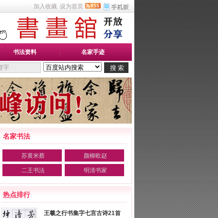
加入收藏
设为首页
书法资料
名家手迹
名家书法
苏黄米蔡
颜柳欧赵
二王书法
明清书家
热点排行
王羲之行书集字七言古诗21首