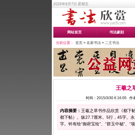
2026年8月7日 星期五
网站首页
书法篆刻
当前位置：
首页
>
名家书法
>
二王书法
王羲之
时间：2015/3/30 6:16:0
内容摘要：
王羲之草书作品欣赏《都下
都下帖）。纵27.7厘米。5行，45字。
字。钤有绘“御府宝绘”、“群玉中秘”、“项