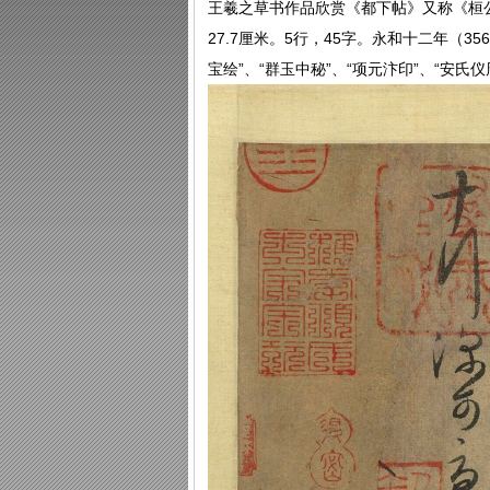
王羲之草书作品欣赏《都下帖》又称《桓
27.7厘米。5行，45字。永和十二年（3
宝绘”、“群玉中秘”、“项元汴印”、“安氏