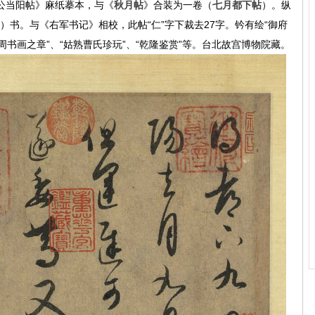
公当阳帖》麻纸摹本，与《
秋月帖
》合装为一卷（
七月都下帖
）。纵
56）书。与《右军书记》相校，此帖“仁”字下裁去27字。钤有绘“御府
仪周书画之章”、“姑熟曹氏珍玩”、“乾隆鉴赏”等。台北故宫博物院藏。