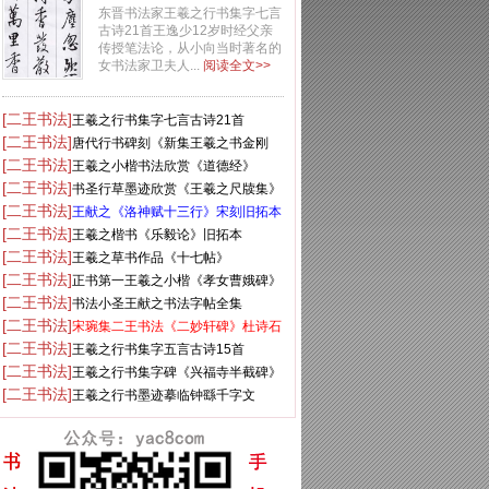
东晋书法家王羲之行书集字七言
古诗21首王逸少12岁时经父亲
传授笔法论，从小向当时著名的
女书法家卫夫人...
阅读全文>>
[二王书法]
王羲之行书集字七言古诗21首
[二王书法]
唐代行书碑刻《新集王羲之书金刚
[二王书法]
经》
王羲之小楷书法欣赏《道德经》
[二王书法]
书圣行草墨迹欣赏《王羲之尺牍集》
[二王书法]
原色法帖
王献之《洛神赋十三行》宋刻旧拓本
[二王书法]
王羲之楷书《乐毅论》旧拓本
[二王书法]
王羲之草书作品《十七帖》
[二王书法]
正书第一王羲之小楷《孝女曹娥碑》
[二王书法]
两种
书法小圣王献之书法字帖全集
[二王书法]
宋琬集二王书法《二妙轩碑》杜诗石
[二王书法]
刻
王羲之行书集字五言古诗15首
[二王书法]
王羲之行书集字碑《兴福寺半截碑》
[二王书法]
王羲之行书墨迹摹临钟繇千字文