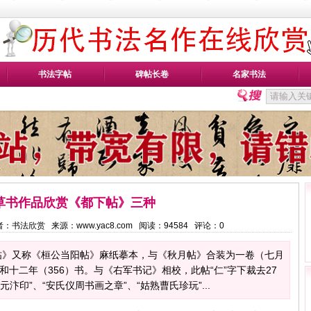
书法字帖
碑帖长卷
名家书法
草书作品欣赏《都下帖》三种
5 作者：书法欣赏 来源：www.yac8.com 阅读：
94584
评论：
0
帖》又称《桓公当阳帖》麻纸摹本，与《秋月帖》合装为一卷（七月
永和十二年（356）书。与《右军书记》相校，此帖“仁”字下裁去27
元汴印”、“安氏仪周书画之章”、“姑熟曹氏珍玩”...