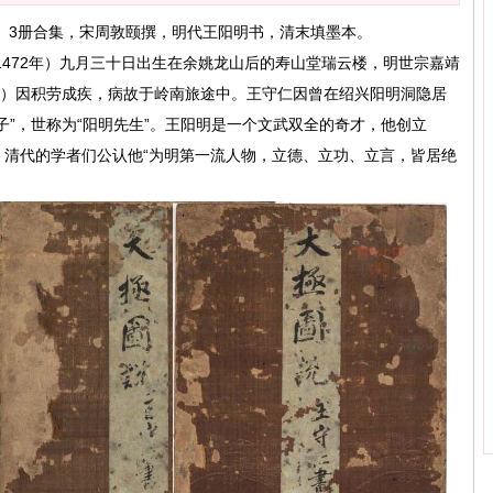
》3册合集，宋周敦颐撰，明代王阳明书，清末填墨本。
472年）九月三十日出生在余姚龙山后的寿山堂瑞云楼，明世宗嘉靖
9日）因积劳成疾，病故于岭南旅途中。王守仁因曾在绍兴阳明洞隐居
明子”，世称为“阳明先生”。王阳明是一个文武双全的奇才，他创立
。清代的学者们公认他“为明第一流人物，立德、立功、立言，皆居绝