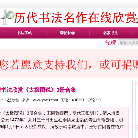
书法字帖
碑帖长卷
名家书法
楷书法欣赏《太极图说》3册合集
 作者：书法欣赏 来源：www.yac8.com 阅读：
438291
评论：
0
赏《太极图说》3册合集，宋周敦颐撰，明代王阳明书，清末填墨
公元1472年）九月三十日出生在余姚龙山后的寿山堂瑞云楼，明
29年1月9日）因积劳成疾，病故于岭南旅途中。王守仁因曾在绍兴