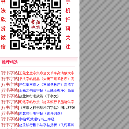
推荐精选
[行书字帖]
王羲之兰亭集序全文单字高清放大字
[行书字帖]
书法字帖精品《大唐三藏圣教序》高
帖
[行书字帖]
怀仁集王羲之《三藏圣教序》高清字
清晰米字格版
[行书字帖]
王羲之书法字帖《三藏圣教序》高清
帖
[行书字帖]
赵孟頫行书欣赏《千字文》
大图
[行书字帖]
毛笔字帖欣赏《赵孟頫行书墨迹集字
[行书字帖]
《王羲之行书结构习字帖》图片37张
古诗》
[行书字帖]
周慧珺行书字帖《古诗词选》
[行书字帖]
字帖:周慧珺行书三字经
[行书字帖]
赵孟頫行楷书法字帖赏析《仇锷墓碑