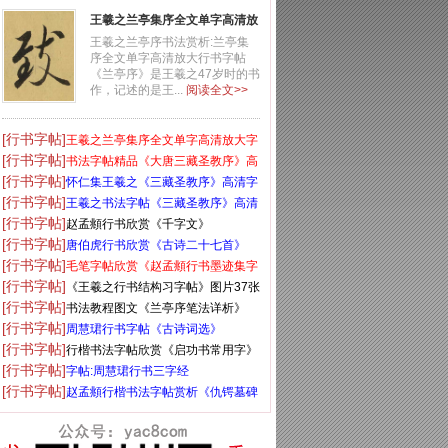
王羲之兰亭集序全文单字高清放
大字帖
王羲之兰亭序书法赏析:兰亭集
序全文单字高清放大行书字帖
《兰亭序》是王羲之47岁时的书
作，记述的是王...
阅读全文>>
[行书字帖]
王羲之兰亭集序全文单字高清放大字
[行书字帖]
帖
书法字帖精品《大唐三藏圣教序》高
[行书字帖]
清晰米字格版
怀仁集王羲之《三藏圣教序》高清字
[行书字帖]
帖
王羲之书法字帖《三藏圣教序》高清
[行书字帖]
大图
赵孟頫行书欣赏《千字文》
[行书字帖]
唐伯虎行书欣赏《古诗二十七首》
[行书字帖]
毛笔字帖欣赏《赵孟頫行书墨迹集字
[行书字帖]
古诗》
《王羲之行书结构习字帖》图片37张
[行书字帖]
书法教程图文《兰亭序笔法详析》
[行书字帖]
周慧珺行书字帖《古诗词选》
[行书字帖]
行楷书法字帖欣赏《启功书常用字》
[行书字帖]
字帖:周慧珺行书三字经
[行书字帖]
赵孟頫行楷书法字帖赏析《仇锷墓碑
铭》