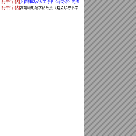
[行书字帖]
文征明83岁大字行书《梅花诗》高清
铭》
[行书字帖]
高清晰毛笔字帖欣赏《赵孟頫行书字
大图
帖》