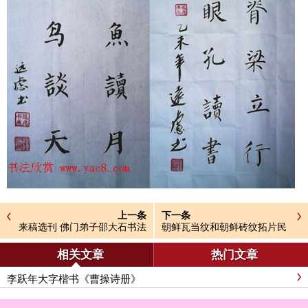
上一条
下一条
来稿选刊 佛门弟子邵大石书法
朝鲜瓦当纹和朝鲜砖纹拓片民
作品五幅
国拓本
相关文章
热门文章
李跃年大字楷书《曹操诗册》