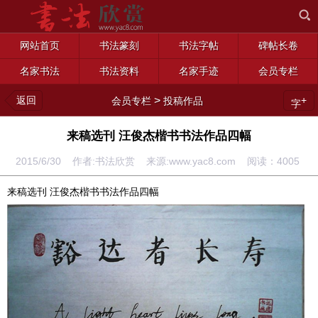
网站首页
书法篆刻
书法字帖
碑帖长卷
名家书法
书法资料
名家手迹
会员专栏
返回
>
+
会员专栏
投稿作品
字
来稿选刊 汪俊杰楷书书法作品四幅
2015/6/30 作者:书法欣赏 来源:www.yac8.com 阅读：
4005
来稿选刊 汪俊杰楷书书法作品四幅