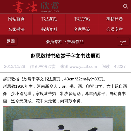
网站首页
书法篆刻
书法字帖
碑帖长卷
名家书法
书法资料
名家手迹
会员专栏
返回
>
+
会员专栏
投稿作品
字
赵思敬楷书欣赏千字文书法册页
2013/11/28 作者:书法欣赏 来源:www.yac8.com 阅读：
48227
赵思敬楷书欣赏千字文书法册页，43cm*32cm共计83页。
赵思敬1936年生，河南新乡人，诗、书、画、印皆自学。六十题自画
像：少小逢乱世，家境甚苦穷。壮岁多运动，暮年始昇平。自幼喜书
画，迄今无所成。花甲未觉老，尚可鼓余勇。