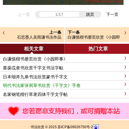
上一页
跳页
下一页
上一条
下一条
石悲墨人吴雨谦书法作品
白谦慎楷书册页欣赏《小园即
事》
相关文章
热门文章
白谦慎楷书册页欣赏《小园即事》
黄葆戉隶书欣赏千字文书法字帖
日本细井九皋书法欣赏篆书千字文
明代书法家张弼草书欣赏《千字文》手卷
名家钢笔楷行草隶四体千字文字帖
书法欣赏 © 2015 苏ICP备09026750号-2