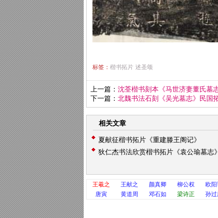
标签：
楷书拓片
述圣颂
上一篇：
沈荃楷书刻本《马世济妻董氏墓
下一篇：
北魏书法石刻《吴光墓志》民国
相关文章
夏献征楷书拓片《重建滕王阁记》
狄仁杰书法欣赏楷书拓片《袁公瑜墓志
王羲之
王献之
颜真卿
柳公权
欧阳
唐寅
黄道周
邓石如
梁诗正
孙过