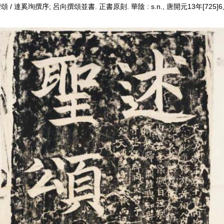
珣撰序; 呂向撰頌並書. 正書原刻. 華陰 : s.n., 唐開元13年[725]6月9日. 