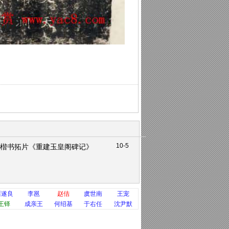
10-5
楷书拓片《重建玉皇阁碑记》
褚遂良
李邕
赵佶
虞世南
王宠
王铎
成亲王
何绍基
于右任
沈尹默