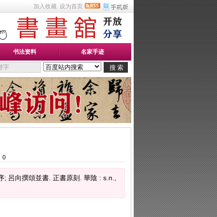
加入收藏
设为首页
书法资料
名家手迹
：
0
頌並書. 正書原刻. 華陰 : s.n.,