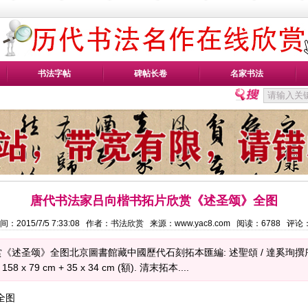
书法字帖
碑帖长卷
名家书法
唐代书法家吕向楷书拓片欣赏《述圣颂》全图
间：2015/7/5 7:33:08 作者：书法欣赏 来源：www.yac8.com 阅读：
6788
评论
圣颂》全图北京圖書館藏中國歷代石刻拓本匯編: 述聖頌 / 達奚珣撰序; 呂向撰
x 79 cm + 35 x 34 cm (額). 清末拓本....
全图