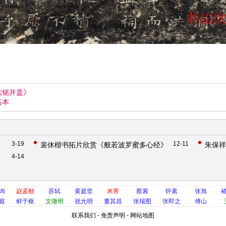
志铭并盖》
拓本
3-19
12-11
裴休楷书拓片欣赏《般若波罗蜜多心经》
朱保祥
4-14
》
询
赵孟頫
苏轼
黄庭坚
米芾
蔡襄
怀素
张旭
庭
鲜于枢
文徵明
祝允明
董其昌
张瑞图
张即之
傅山
联系我们
-
免责声明
-
网站地图