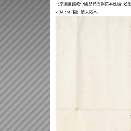
北京圖書館藏中國歷代石刻拓本匯編: 述聖頌 / 達奚
x 34 cm (額). 清末拓本.