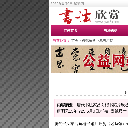
2026年8月6日 星期四
网站首页
书法篆刻
当前位置：
首页
>
碑帖长卷
>
墓志塔铭
时
内容摘要：
唐代书法家吕向楷书拓片欣赏《述
唐開元13年[725]6月9日.托裱, 墨紙尺寸: 158 
唐代书法家吕向楷书拓片欣赏《述圣颂》