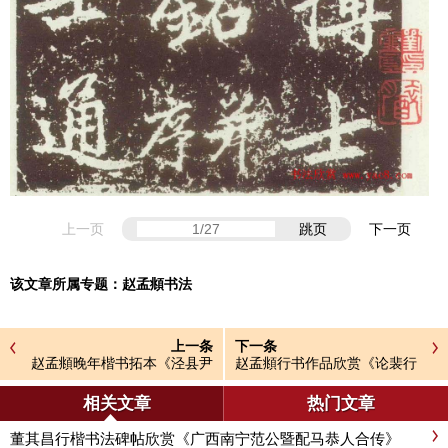
上一页
跳页
下一页
该文章所属专题：
赵孟頫书法
上一条
下一条
赵孟頫晚年楷书拓本《泾县尹
赵孟頫行书作品欣赏《论裴行
承务苏公政绩碑》
俭书法》
相关文章
热门文章
董其昌行楷书法碑帖欣赏《广西南宁范公暨配马恭人合传》