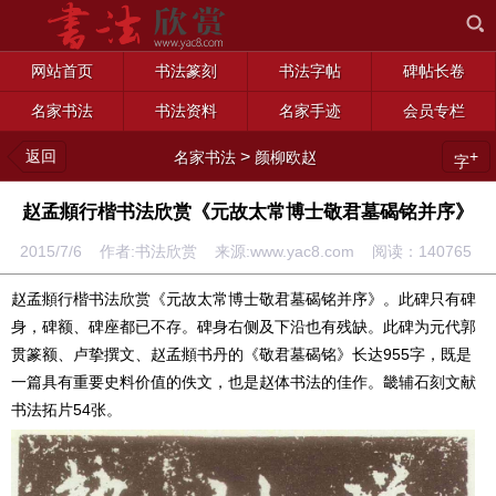
网站首页
书法篆刻
书法字帖
碑帖长卷
名家书法
书法资料
名家手迹
会员专栏
返回
>
+
名家书法
颜柳欧赵
字
赵孟頫行楷书法欣赏《元故太常博士敬君墓碣铭并序》
2015/7/6 作者:书法欣赏 来源:www.yac8.com 阅读：
140765
赵孟頫行楷书法欣赏《元故太常博士敬君墓碣铭并序》。此碑只有碑
身，碑额、碑座都已不存。碑身右侧及下沿也有残缺。此碑为元代郭
贯篆额、卢挚撰文、赵孟頫书丹的《敬君墓碣铭》长达955字，既是
一篇具有重要史料价值的佚文，也是赵体书法的佳作。畿辅石刻文献
书法拓片54张。