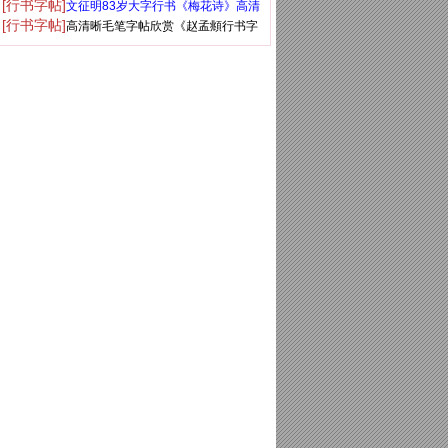
[行书字帖]
文征明83岁大字行书《梅花诗》高清
铭》
[行书字帖]
高清晰毛笔字帖欣赏《赵孟頫行书字
大图
帖》