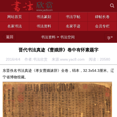
网站首页
书法篆刻
书法字帖
碑帖长卷
名家书法
书法资料
名家手迹
会员专栏
返回
>
+
书法资料
书法空间
字
晋代书法真迹《曹娥辞》卷中有怀素题字
2016/4/4 作者:书法欣赏 来源:www.yac8.com 阅读：
20580
东晋佚名书法真迹《孝女曹娥诔辞》全卷，绢本，32.3x54.3厘米。辽
宁省博物馆藏。