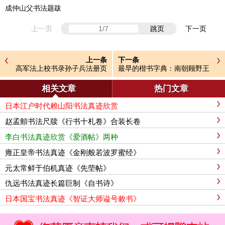
成仲山父书法题跋
上一页
跳页
下一页
上一条
下一条
高军法上校书录孙子兵法册页
最早的楷书字典：南朝顾野王
《玉篇》
相关文章
热门文章
日本江户时代赖山阳书法真迹欣赏
赵孟頫书法尺牍《行书十札卷》合装长卷
李白书法真迹欣赏《爱酒帖》两种
雍正皇帝书法真迹《金刚般若波罗蜜经》
元太常鲜于伯机真迹《先茔帖》
仇远书法真迹长篇巨制《自书诗》
日本国宝书法真迹《智证大师谥号敕书》