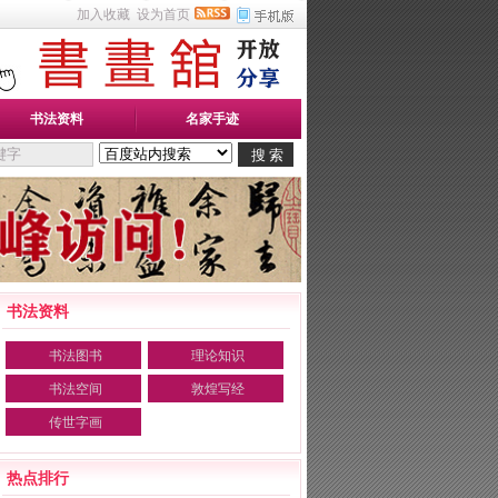
加入收藏
设为首页
书法资料
名家手迹
书法资料
书法图书
理论知识
书法空间
敦煌写经
传世字画
热点排行