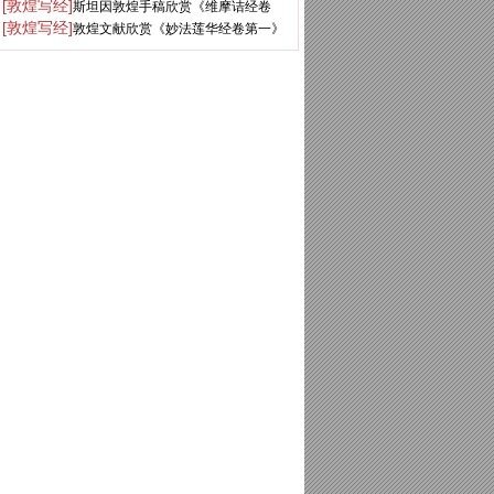
[敦煌写经]
斯坦因敦煌手稿欣赏《维摩诘经卷
第七》
[敦煌写经]
敦煌文献欣赏《妙法莲华经卷第一》
下》大英图书馆藏
俄罗斯科学院藏品