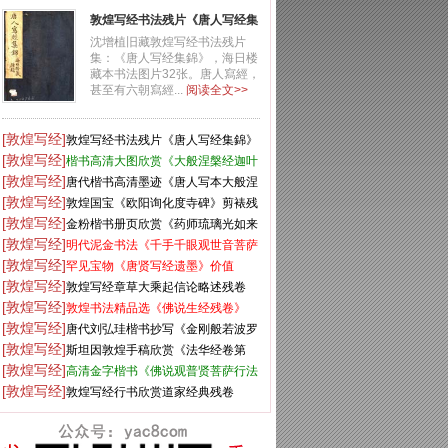
敦煌写经书法残片《唐人写经集
錦》
沈增植旧藏敦煌写经书法残片
集：《唐人写经集錦》，海日楼
藏本书法图片32张。唐人寫經，
甚至有六朝寫經...
阅读全文>>
[敦煌写经]
敦煌写经书法残片《唐人写经集錦》
[敦煌写经]
楷书高清大图欣赏《大般涅槃经迦叶
[敦煌写经]
菩萨品第十二》
唐代楷书高清墨迹《唐人写本大般涅
[敦煌写经]
盘经》
敦煌国宝《欧阳询化度寺碑》剪裱残
[敦煌写经]
本
金粉楷书册页欣赏《药师琉璃光如来
[敦煌写经]
本愿功德经》
明代泥金书法《千手千眼观世音菩萨
[敦煌写经]
大慈心陀罗尼经》第一册
罕见宝物《唐贤写经遗墨》价值
[敦煌写经]
5750万元
敦煌写经章草大乘起信论略述残卷
[敦煌写经]
敦煌书法精品选《佛说生经残卷》
[敦煌写经]
唐代刘弘珪楷书抄写《金刚般若波罗
[敦煌写经]
蜜经》
斯坦因敦煌手稿欣赏《法华经卷第
[敦煌写经]
六》大英图书馆藏
高清金字楷书《佛说观普贤菩萨行法
[敦煌写经]
经》
敦煌写经行书欣赏道家经典残卷