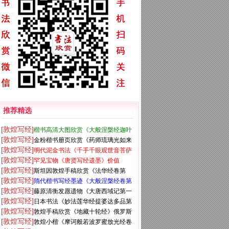
推荐精选
[敦煌写经]
楷书高清大图欣赏《大般涅槃经迦叶
[敦煌写经]
金粉楷书册页欣赏《药师琉璃光如来
菩萨品第十二》
[敦煌写经]
明代泥金书法《千手千眼观世音菩萨
本愿功德经》
[敦煌写经]
罕见宝物《唐贤写经遗墨》价值
大慈心陀罗尼经》第一册
[敦煌写经]
斯坦因敦煌手稿欣赏《法华经卷第
5750万元
[敦煌写经]
隋代楷书写经墨迹《大般涅槃经卷第
六》大英图书馆藏
[敦煌写经]
藤原清衡发愿遗物《大唐西域记第一
十五》
[敦煌写经]
日本书法《妙法莲华经提婆达多品第
卷》东京国立博物馆藏
[敦煌写经]
敦煌手稿欣赏《地藏十轮经》俄罗斯
十二》大都会艺术博物馆藏
[敦煌写经]
敦煌小楷《摩诃般若波罗蜜放光经卷
科学院东方学研究所藏