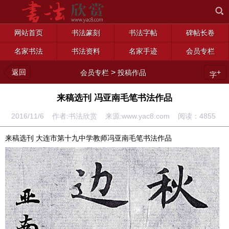
网站首页
书法篆刻
书法字帖
碑帖长卷
名家书法
书法资料
名家手迹
会员专栏
返回
>
+
会员专栏
投稿作品
字
来稿选刊 冯亚南毛笔书法作品
2016/11/6 作者:书法欣赏 来源:www.yac8.com 阅读：
4855
来稿选刊 大连市第十九中学教师冯亚南毛笔书法作品