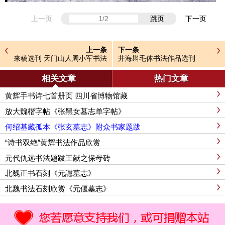
上一页
跳页
下一页
上一条
下一条
来稿选刊 天门山人周小军书法
井海斟毛体书法作品选刊
作品
相关文章
热门文章
黄辉手书诗七首册页 四川省博物馆藏
放大魏楷字帖《张黑女墓志单字帖》
何绍基藏孤本《张玄墓志》附众书家题跋
“诗书双绝”黄辉书法作品欣赏
元代仇远书法题跋王献之保母砖
北魏正书石刻《元譿墓志》
北魏书法石刻欣赏《元偃墓志》