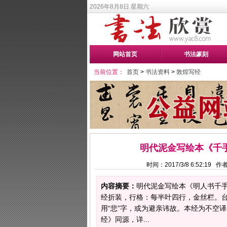
2026年8月8日 星期六
网站首页
书法篆刻
当前位置：
首页
>
书法资料
>
敦煌写经
明代泥金写绘本《千
时间：2017/3/8 6:52:19
内容摘要：
明代泥金写绘本《明人书千
经折装，行格：每半叶四行，金丝栏。台
用“悲”字，或为避亲讳故。本经为不空
经》同源，详...