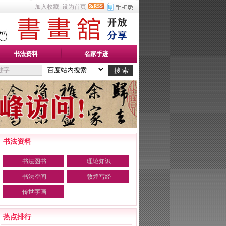
加入收藏
设为首页
书法资料
名家手迹
书法资料
书法图书
理论知识
书法空间
敦煌写经
传世字画
热点排行