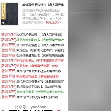
敦煌写经书法残片《唐人写经集
錦》
沈增植旧藏敦煌写经书法残片
集：《唐人写经集錦》，海日楼
藏本书法图片32张。唐人寫經，
甚至有六朝寫經...
阅读全文>>
[敦煌写经]
敦煌写经书法残片《唐人写经集錦》
[敦煌写经]
楷书高清大图欣赏《大般涅槃经迦叶
[敦煌写经]
菩萨品第十二》
唐代楷书高清墨迹《唐人写本大般涅
[敦煌写经]
盘经》
敦煌国宝《欧阳询化度寺碑》剪裱残
[敦煌写经]
本
金粉楷书册页欣赏《药师琉璃光如来
[敦煌写经]
本愿功德经》
明代泥金书法《千手千眼观世音菩萨
[敦煌写经]
大慈心陀罗尼经》第一册
罕见宝物《唐贤写经遗墨》价值
[敦煌写经]
5750万元
敦煌写经章草大乘起信论略述残卷
[敦煌写经]
敦煌书法精品选《佛说生经残卷》
[敦煌写经]
唐代刘弘珪楷书抄写《金刚般若波罗
[敦煌写经]
蜜经》
斯坦因敦煌手稿欣赏《法华经卷第
[敦煌写经]
六》大英图书馆藏
高清金字楷书《佛说观普贤菩萨行法
[敦煌写经]
经》
敦煌写经行书欣赏道家经典残卷