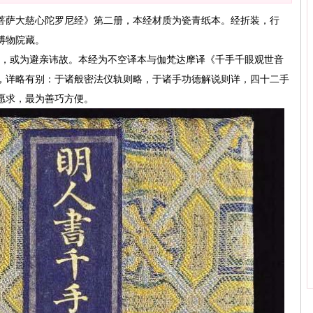
菩萨大慈心陀罗尼经》第二册，本经材质为瓷青纸本。经折装，行
博物院藏。
”字，或为避亲讳故。本经为不空译本与伽梵达摩译《千手千眼观世音
，详略有别：于诸般密法仪轨则略，于诸手功德解说则详，四十二手
愿求，最为善巧方便。