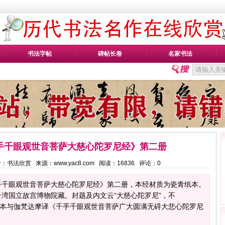
书法字帖
碑帖长卷
名家书法
手千眼观世音菩萨大慈心陀罗尼经》第二册
 作者：书法欣赏 来源：www.yac8.com 阅读：
16836
评论：
0
手千眼观世音菩萨大慈心陀罗尼经》第二册，本经材质为瓷青纸本。
湾国立故宫博物院藏。封题及内文云“大慈心陀罗尼”，不
译本与伽梵达摩译《千手千眼观世音菩萨广大圆满无碍大悲心陀罗尼