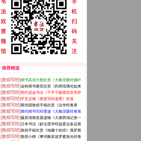
推荐精选
[敦煌写经]
楷书高清大图欣赏《大般涅槃经迦叶
[敦煌写经]
金粉楷书册页欣赏《药师琉璃光如来
菩萨品第十二》
[敦煌写经]
明代泥金书法《千手千眼观世音菩萨
本愿功德经》
[敦煌写经]
罕见宝物《唐贤写经遗墨》价值
大慈心陀罗尼经》第一册
[敦煌写经]
斯坦因敦煌手稿欣赏《法华经卷第
5750万元
[敦煌写经]
隋代楷书写经墨迹《大般涅槃经卷第
六》大英图书馆藏
[敦煌写经]
藤原清衡发愿遗物《大唐西域记第一
十五》
[敦煌写经]
日本书法《妙法莲华经提婆达多品第
卷》东京国立博物馆藏
[敦煌写经]
敦煌手稿欣赏《地藏十轮经》俄罗斯
十二》大都会艺术博物馆藏
[敦煌写经]
敦煌小楷《摩诃般若波罗蜜放光经卷
科学院东方学研究所藏