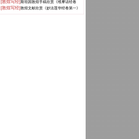
[敦煌写经]
斯坦因敦煌手稿欣赏《维摩诘经卷
第七》
[敦煌写经]
敦煌文献欣赏《妙法莲华经卷第一》
下》大英图书馆藏
俄罗斯科学院藏品