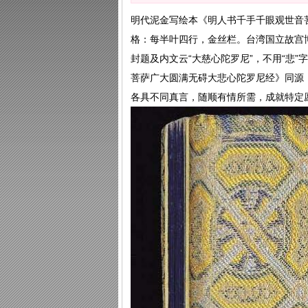
明代泥金写绘本《明人书千手千眼观世音
格：每半叶四行，金丝栏。台湾国立故宫
封题及内文云“大慈心陀罗尼”，不用“悲
菩萨广大圆满无碍大悲心陀罗尼经》同源
各具不同真言，随顺有情所需，成就特定