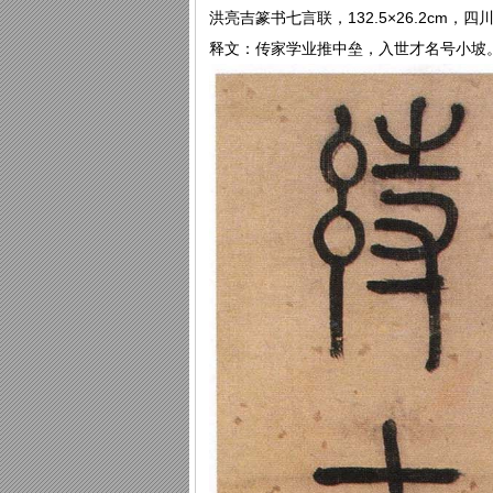
洪亮吉篆书七言联，132.5×26.2cm，
释文：传家学业推中垒，入世才名号小坡