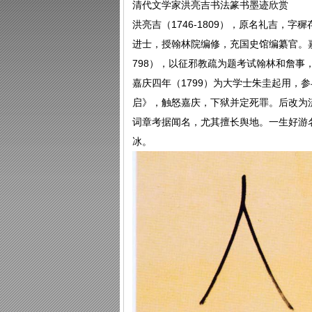
清代文学家洪亮吉书法篆书墨迹欣赏
洪亮吉（1746-1809），原名礼吉，
进士，授翰林院编修，充国史馆编纂官。嘉
798），以征邪教疏为题考试翰林和詹
嘉庆四年（1799）为大学士朱圭起用，
启》，触怒嘉庆，下狱并定死罪。后改为
词章考据闻名，尤其擅长舆地。一生好游
冰。