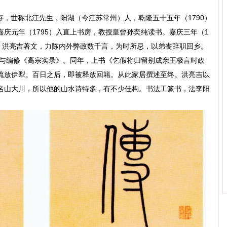
字穉存，世称北江先生，阳湖（今江苏常州）人，乾隆五十五年（1790）
庆元年（1795）入直上书房，教授皇曾孙奕纯读书。嘉庆三年（1
事，洪亮吉著文，力陈内外弊政数千言，为时所忌，以弟丧辞职回乡。
参与编修《高宗实录》。同年，上书《乞假将归留别成亲王极言时政
流放伊犁。百日之后，即被释放回籍。从此家居撰述至终。洪亮吉以
名山大川，所以他的山水诗特多，有不少佳构。书法工篆书，法李阳