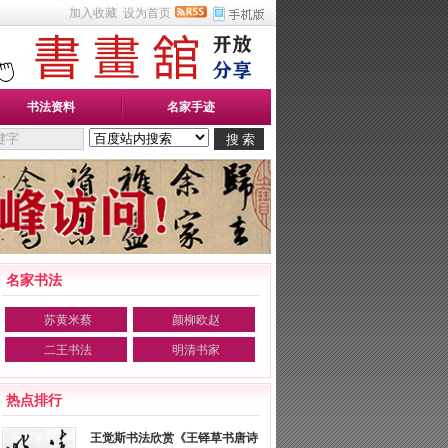
加入收藏
设为首页
书法资料
名家手迹
名家书法
苏黄米蔡
颜柳欧赵
二王书法
明清书家
热点排行
王觉斯书法欣赏《王铎草书唐诗