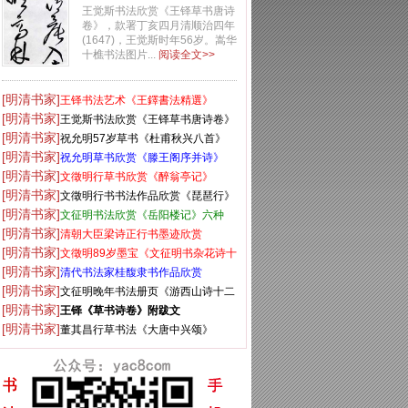
卷》
王觉斯书法欣赏《王铎草书唐诗
卷》，款署丁亥四月清顺治四年
(1647)，王觉斯时年56岁。嵩华
十樵书法图片...
阅读全文>>
[明清书家]
王铎书法艺术《王鐸書法精選》
[明清书家]
王觉斯书法欣赏《王铎草书唐诗卷》
[明清书家]
祝允明57岁草书《杜甫秋兴八首》
[明清书家]
祝允明草书欣赏《滕王阁序并诗》
[明清书家]
文徵明行草书欣赏《醉翁亭记》
[明清书家]
文徵明行书书法作品欣赏《琵琶行》
[明清书家]
两种
文征明书法欣赏《岳阳楼记》六种
[明清书家]
清朝大臣梁诗正行书墨迹欣赏
[明清书家]
文徵明89岁墨宝《文征明书杂花诗十
[明清书家]
二首》
清代书法家桂馥隶书作品欣赏
[明清书家]
文征明晚年书法册页《游西山诗十二
[明清书家]
首》
王铎《草书诗卷》附跋文
[明清书家]
董其昌行草书法《大唐中兴颂》