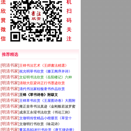
推荐精选
[明清书家]
王铎书法艺术《王鐸書法精選》
[明清书家]
祝允明草书欣赏《滕王阁序并诗》
[明清书家]
文征明书法欣赏《岳阳楼记》六种
[明清书家]
清朝大臣梁诗正行书墨迹欣赏
[明清书家]
清代书法家桂馥隶书作品欣赏
[明清书家]
王铎《草书诗卷》附跋文
[明清书家]
王铎草书欣赏《王屋图诗卷》大图附
[明清书家]
雍正皇帝书法真迹《金刚般若波罗蜜
释文
[明清书家]
成亲王永瑆书法欣赏《书论三则》
经》
[明清书家]
文徵明传世精品小楷册页《草堂十
[明清书家]
文徵明行书欣赏《咏花诗》
志》
[明清书家]
董其昌80岁行书欣赏《唐五律诗册》