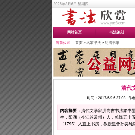
2026年8月6日 星期四
网站首页
书法篆刻
当前位置：
首页
>
名家书法
>
明清书家
清代
时间：2017/6/9 6:37:03
内容摘要：
清代文学家洪亮吉书法篆书墨迹
生，阳湖（今江苏常州）人，乾隆五十五
（1795）入直上书房，教授皇曾孙奕纯