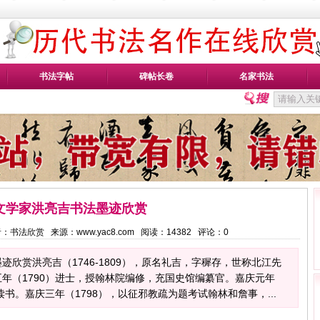
书法字帖
碑帖长卷
名家书法
文学家洪亮吉书法墨迹欣赏
 作者：书法欣赏 来源：www.yac8.com 阅读：
14382
评论：
0
欣赏洪亮吉（1746-1809），原名礼吉，字穉存，世称北江先
年（1790）进士，授翰林院编修，充国史馆编纂官。嘉庆元年
读书。嘉庆三年（1798），以征邪教疏为题考试翰林和詹事，...