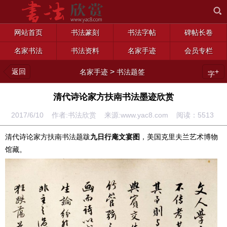
网站首页
书法篆刻
书法字帖
碑帖长卷
名家书法
书法资料
名家手迹
会员专栏
返回
>
+
名家手迹
书法题签
字
清代诗论家方扶南书法墨迹欣赏
2017/6/10 作者:书法欣赏 来源:www.yac8.com 阅读：
5513
清代诗论家方扶南书法题跋
九日行庵文宴图
，美国克里夫兰艺术博物
馆藏。