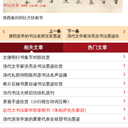
癸酉春归同社方扶南书
上一条
下一条
康熙皇帝的书法老师沈荃墨迹
清代文学家洪亮吉书法墨迹欣
欣赏
赏
相关文章
热门文章
文徵明行书集字对联欣赏
清代文学家洪亮吉书法墨迹欣赏
清代礼部侍郎陈邦彦书法名声远播
蒋介石秘书萧自诚书法墨迹欣赏
当代书法大师启功信札选刊
茅盾手迹欣赏《小行楷古诗词注释》
近代大书法家华世奎楷书《朱柏庐先生家训》
清代浙东学派的重要代表全祖望书法墨迹