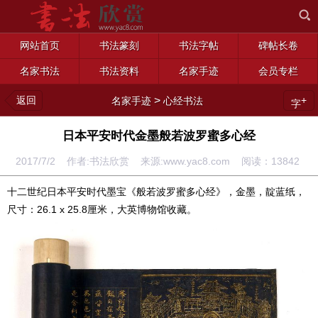
网站首页
书法篆刻
书法字帖
碑帖长卷
名家书法
书法资料
名家手迹
会员专栏
返回
>
+
名家手迹
心经书法
字
日本平安时代金墨般若波罗蜜多心经
2017/7/2 作者:书法欣赏 来源:www.yac8.com 阅读：
13842
十二世纪日本平安时代墨宝《般若波罗蜜多心经》，金墨，靛蓝纸，
尺寸：26.1 x 25.8厘米，大英博物馆收藏。