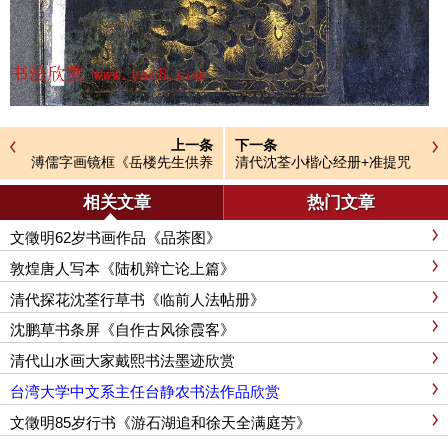
上一条
下一条
溥儒字画镜框《岳楼先生供养
清代沈荃小楷心经册+准提咒
心经》
相关文章
热门文章
文徵明62岁书画作品《品茶图》
敦煌唐人写本《陆机辩亡论上篇》
清代探花沈荃行草书《临前人法帖册》
沈鹏草书条屏《自作古风徐霞客》
清代山水画大家戴熙书法墨迹欣赏
台湾大学中文系主任台静农书法作品欣赏
文徵明85岁行书《游石湖追和徐天全满庭芳》