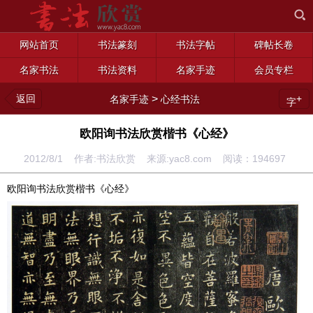
网站首页
书法篆刻
书法字帖
碑帖长卷
名家书法
书法资料
名家手迹
会员专栏
返回
>
+
名家手迹
心经书法
字
欧阳询书法欣赏楷书《心经》
2012/8/1 作者:书法欣赏 来源:yac8.com 阅读：
194697
欧阳询书法欣赏楷书《心经》