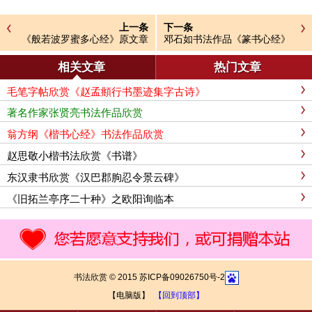
上一条
下一条
《般若波罗蜜多心经》原文章
邓石如书法作品《篆书心经》
句释意
相关文章
热门文章
毛笔字帖欣赏《赵孟頫行书墨迹集字古诗》
著名作家张贤亮书法作品欣赏
翁方纲《楷书心经》书法作品欣赏
赵思敬小楷书法欣赏《书谱》
东汉隶书欣赏《汉巴郡朐忍令景云碑》
《旧拓兰亭序二十种》之欧阳询临本
书法欣赏 © 2015 苏ICP备09026750号-2
【电脑版】
【回到顶部】