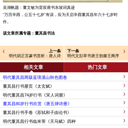
吴湖帆题：董文敏为雷宸甫书东坡词真迹
“万历辛酉，公五十七岁”有误，应为天启辛酉董其昌年六十七岁时
作。
该文章所属专题：
董其昌书法
上一条
下一条
明代胡正言篆书赏析：唐人诗
明代文彭草书唐王勃滕王阁序
两首
相关文章
热门文章
明代董其昌两跋蓝瑛溪山秋色图卷
董其昌行书册页《太玄赋》
明代董其昌74岁行书《宋人词册》
董其昌80岁行书欣赏《唐五律诗册》
董其昌行书手卷《苏轼和子由论书》
明代董其昌行书临米芾《天马赋》四种