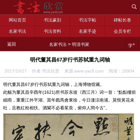
网站首页
书法篆刻
书法字帖
碑帖长卷
名家书法
书法资料
名家手迹
会员专栏
返回
>
+
名家书法
明清书家
字
明代董其昌67岁行书苏轼重九词轴
2017/10/27 作者:书法欣赏 来源:www.yac8.com 阅读：
18904
明代董其昌67岁行书苏轼重九词轴，上海博物馆藏。
此幅为董其昌辛酉年(1621)所书苏东坡《西江月》词一首：“點點樓前
細雨，重重江外平湖。當年戲馬會東徐，今日淒涼南浦。莫恨黃花未
吐，且教紅粉相扶。酒闌不必看茱萸，俯仰人間今古”。