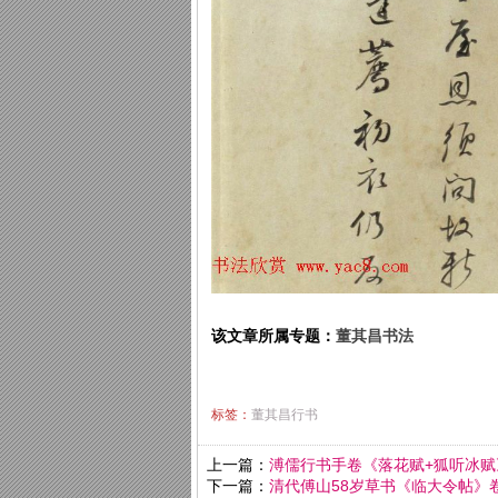
该文章所属专题：
董其昌书法
标签：
董其昌行书
上一篇：
溥儒行书手卷《落花赋+狐听冰赋
下一篇：
清代傅山58岁草书《临大令帖》