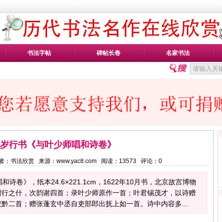
书法字帖
碑帖长卷
名家书法
8岁行书《与叶少师唱和诗卷》
6 作者：书法欣赏 来源：www.yac8.com 阅读：
13573
评论：
0
诗卷》，纸本24.6×221.1cm，1622年10月书，北京故宫博物
赠行之什，次韵谢四首；录叶少师原作一首；叶君锡茂才，以诗赠
黔二首；赠张蓬玄中丞自吏部郎出抚上如一首。诗中内容多...