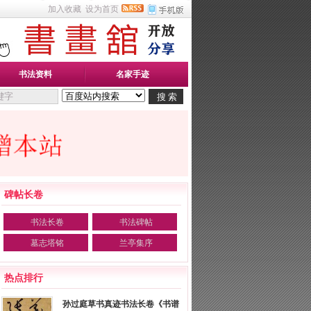
加入收藏
设为首页
书法资料
名家手迹
碑帖长卷
书法长卷
书法碑帖
墓志塔铭
兰亭集序
热点排行
孙过庭草书真迹书法长卷《书谱