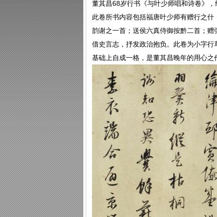
董其昌68岁行书《与叶少师唱和诗卷》，纸本2
此卷所书内容包括福唐叶少师有赠行之什
韵谢之一首；送侯六真侍御按黔二首；赠
借史言志，抒发政治抱负。此卷为小字行
基础上自成一格，是董其昌晚年的用心之