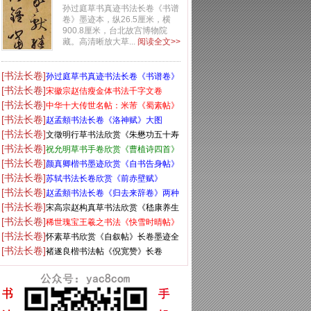
卷》高清大图
孙过庭草书真迹书法长卷《书谱
卷》墨迹本，纵26.5厘米，横
900.8厘米，台北故宫博物院
藏。高清晰放大草...
阅读全文>>
[书法长卷]
孙过庭草书真迹书法长卷《书谱卷》
[书法长卷]
高清大图
宋徽宗赵佶瘦金体书法千字文卷
[书法长卷]
中华十大传世名帖：米芾《蜀素帖》
[书法长卷]
大图
赵孟頫书法长卷《洛神赋》大图
[书法长卷]
文徵明行草书法欣赏《朱懋功五十寿
[书法长卷]
颂卷》
祝允明草书手卷欣赏《曹植诗四首》
[书法长卷]
高清大图
颜真卿楷书墨迹欣赏《自书告身帖》
[书法长卷]
苏轼书法长卷欣赏《前赤壁赋》
[书法长卷]
赵孟頫书法长卷《归去来辞卷》两种
[书法长卷]
宋高宗赵构真草书法欣赏《嵇康养生
[书法长卷]
论卷》
稀世瑰宝王羲之书法《快雪时晴帖》
[书法长卷]
全卷
怀素草书欣赏《自叙帖》长卷墨迹全
[书法长卷]
图
褚遂良楷书法帖《倪宽赞》长卷