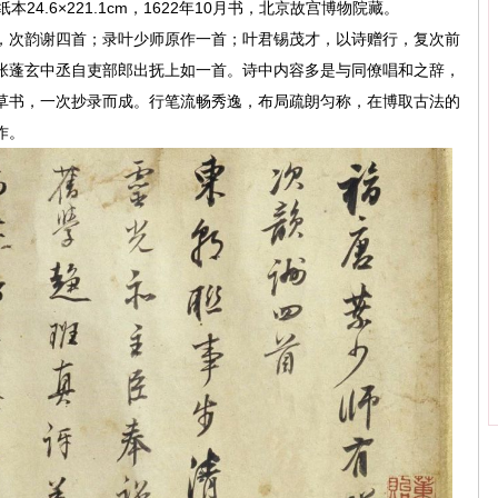
4.6×221.1cm，1622年10月书，北京故宫博物院藏。
，次韵谢四首；录叶少师原作一首；叶君锡茂才，以诗赠行，复次前
张蓬玄中丞自吏部郎出抚上如一首。诗中内容多是与同僚唱和之辞，
草书，一次抄录而成。行笔流畅秀逸，布局疏朗匀称，在博取古法的
作。