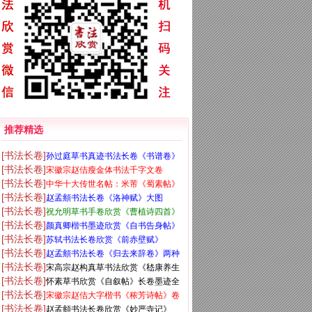
推荐精选
[书法长卷]
孙过庭草书真迹书法长卷《书谱卷》
[书法长卷]
宋徽宗赵佶瘦金体书法千字文卷
高清大图
[书法长卷]
中华十大传世名帖：米芾《蜀素帖》
[书法长卷]
赵孟頫书法长卷《洛神赋》大图
大图
[书法长卷]
祝允明草书手卷欣赏《曹植诗四首》
[书法长卷]
颜真卿楷书墨迹欣赏《自书告身帖》
高清大图
[书法长卷]
苏轼书法长卷欣赏《前赤壁赋》
[书法长卷]
赵孟頫书法长卷《归去来辞卷》两种
[书法长卷]
宋高宗赵构真草书法欣赏《嵇康养生
[书法长卷]
怀素草书欣赏《自叙帖》长卷墨迹全
论卷》
[书法长卷]
宋徽宗赵佶大字楷书《秾芳诗帖》卷
图
[书法长卷]
赵孟頫书法长卷欣赏《妙严寺记》