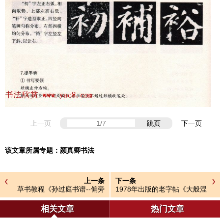
上一页
跳页
下一页
该文章所属专题：
颜真卿书法
上一条
下一条
草书教程《孙过庭书谱--偏旁
1978年出版的老字帖《大般涅
部首》
槃经》
相关文章
热门文章