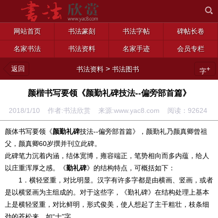
网站首页
书法篆刻
书法字帖
碑帖长卷
名家书法
书法资料
名家手迹
会员专栏
返回
>
+
书法资料
书法图书
字
颜楷书写要领《颜勤礼碑技法--偏旁部首篇》
2018/1/10 作者:书法欣赏 来源:www.yac8.com 阅读：
92624
颜体书写要领《
颜勤礼碑
技法--偏旁部首篇》，颜勤礼乃颜真卿曾祖
父，颜真卿60岁撰并刊立此碑。
此碑笔力沉着内涵，结体宽博，雍容端正，笔势相向而多内蕴，给人
以庄重浑厚之感。《
勤礼碑
》的结构特点，可概括如下：
1．横轻竖重，对比明显。汉字有许多字都是由横画、竖画，或者
是以横竖画为主组成的。对于这些字，《勤礼碑》在结构处理上基本
上是横轻竖重，对比鲜明，形式俊美，使人想起了主干粗壮，枝条细
劲的苍松来。如“士”字。