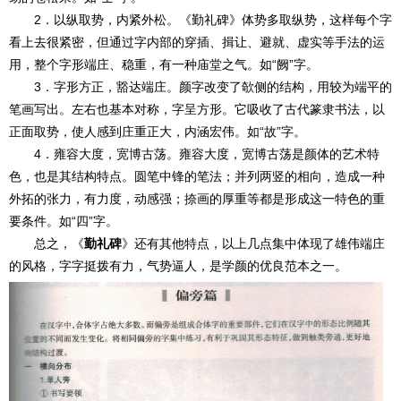
2．以纵取势，内紧外松。《勤礼碑》体势多取纵势，这样每个字
看上去很紧密，但通过字内部的穿插、揖让、避就、虚实等手法的运
用，整个字形端庄、稳重，有一种庙堂之气。如“阙”字。
3．字形方正，豁达端庄。颜字改变了欹侧的结构，用较为端平的
笔画写出。左右也基本对称，字呈方形。它吸收了古代篆隶书法，以
正面取势，使人感到庄重正大，内涵宏伟。如“故”字。
4．雍容大度，宽博古荡。雍容大度，宽博古荡是颜体的艺术特
色，也是其结构特点。圆笔中锋的笔法；并列两竖的相向，造成一种
外拓的张力，有力度，动感强；捺画的厚重等都是形成这一特色的重
要条件。如“四”字。
总之，《
勤礼碑
》还有其他特点，以上几点集中体现了雄伟端庄
的风格，字字挺拨有力，气势逼人，是学颜的优良范本之一。