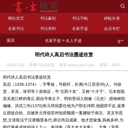
网站首页
书法篆刻
书法字帖
碑帖长卷
名家书法
书法资料
名家手迹
会员专栏
返回
>
+
名家手迹
名人手迹
字
明代诗人高启书法墨迹欣赏
2018/1/16 作者:书法欣赏 来源:www.yac8.com 阅读：
9803
明代诗人高启书法墨迹欣赏
高启（1336-1374），字季迪，号槎轩，长洲(今江苏苏州)人。与徐
贲，宋克，张羽等卜居相近，号“北郭十友”，又称“十才子”。元末曾隐
居吴淞江畔的青丘,因自号青丘子。明初受诏入朝修《元史》,授翰林院
编修。洪武三年(1370)朱元璋拟委任他为户部右侍郎,他固辞不赴,返青
丘授徒自给。后被朱元璋借苏州知府魏观一案腰斩于南京。其文学思
想,主张取法于汉唐魏晋各代,师古而后成家。他才思俊逸,风格多样,为
明代最有成就的诗人之一。有诗集《高太史大全集》，文集《凫藻