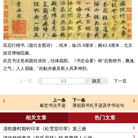
高启行楷书《题仕女图诗》，纸本，纵25.9厘米；横43.4厘米，北京
故宫博物院藏。
此页书法笔画圆转清劲，结体疏朗。《书史会要》称“启善楷书，飘逸
之气，入人眉睫。”此帖亦极具斯人风釆神韵。
上一页
跳页
下一页
上一条
下一条
戴笠书法手迹
潘祖荫书札手迹及学书论句
相关文章
热门文章
清乾隆时期钤印本《松雪堂印萃》第三册
清代杨岘隶书《焦氏易林》轴 气势摄人心神