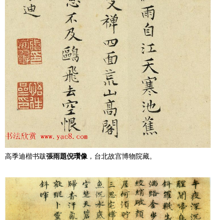
高季迪楷书跋
張雨題倪瓚像
，台北故宫博物院藏。