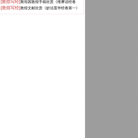
[敦煌写经]
斯坦因敦煌手稿欣赏《维摩诘经卷
第七》
[敦煌写经]
敦煌文献欣赏《妙法莲华经卷第一》
下》大英图书馆藏
俄罗斯科学院藏品