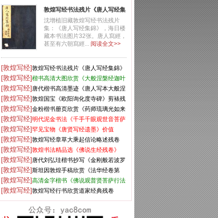
敦煌写经书法残片《唐人写经集
錦》
沈增植旧藏敦煌写经书法残片
集：《唐人写经集錦》，海日楼
藏本书法图片32张。唐人寫經，
甚至有六朝寫經...
阅读全文>>
[敦煌写经]
敦煌写经书法残片《唐人写经集錦》
[敦煌写经]
楷书高清大图欣赏《大般涅槃经迦叶
[敦煌写经]
菩萨品第十二》
唐代楷书高清墨迹《唐人写本大般涅
[敦煌写经]
盘经》
敦煌国宝《欧阳询化度寺碑》剪裱残
[敦煌写经]
本
金粉楷书册页欣赏《药师琉璃光如来
[敦煌写经]
本愿功德经》
明代泥金书法《千手千眼观世音菩萨
[敦煌写经]
大慈心陀罗尼经》第一册
罕见宝物《唐贤写经遗墨》价值
[敦煌写经]
5750万元
敦煌写经章草大乘起信论略述残卷
[敦煌写经]
敦煌书法精品选《佛说生经残卷》
[敦煌写经]
唐代刘弘珪楷书抄写《金刚般若波罗
[敦煌写经]
蜜经》
斯坦因敦煌手稿欣赏《法华经卷第
[敦煌写经]
六》大英图书馆藏
高清金字楷书《佛说观普贤菩萨行法
[敦煌写经]
经》
敦煌写经行书欣赏道家经典残卷