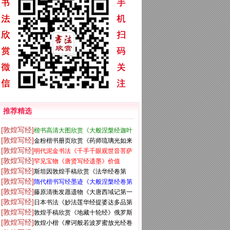
推荐精选
[敦煌写经]
楷书高清大图欣赏《大般涅槃经迦叶
[敦煌写经]
金粉楷书册页欣赏《药师琉璃光如来
菩萨品第十二》
[敦煌写经]
明代泥金书法《千手千眼观世音菩萨
本愿功德经》
[敦煌写经]
罕见宝物《唐贤写经遗墨》价值
大慈心陀罗尼经》第一册
[敦煌写经]
斯坦因敦煌手稿欣赏《法华经卷第
5750万元
[敦煌写经]
隋代楷书写经墨迹《大般涅槃经卷第
六》大英图书馆藏
[敦煌写经]
藤原清衡发愿遗物《大唐西域记第一
十五》
[敦煌写经]
日本书法《妙法莲华经提婆达多品第
卷》东京国立博物馆藏
[敦煌写经]
敦煌手稿欣赏《地藏十轮经》俄罗斯
十二》大都会艺术博物馆藏
[敦煌写经]
敦煌小楷《摩诃般若波罗蜜放光经卷
科学院东方学研究所藏