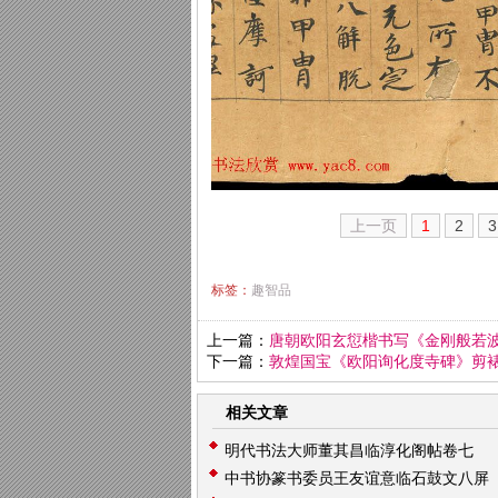
上一页
1
2
3
标签：
趣智品
上一篇：
唐朝欧阳玄愆楷书写《金刚般若
下一篇：
敦煌国宝《欧阳询化度寺碑》剪
相关文章
明代书法大师董其昌临淳化阁帖卷七
中书协篆书委员王友谊意临石鼓文八屏