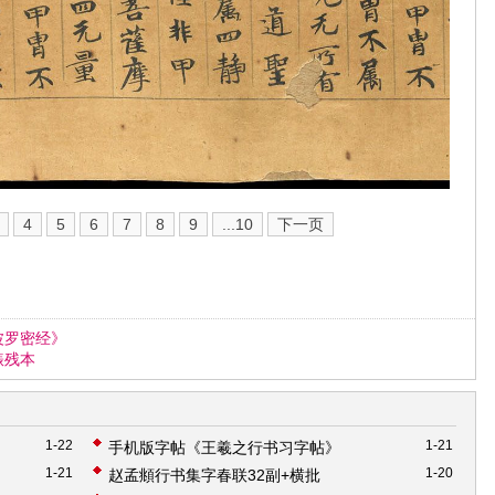
4
5
6
7
8
9
...10
下一页
波罗密经》
裱残本
1-22
1-21
手机版字帖《王羲之行书习字帖》
1-21
1-20
赵孟頫行书集字春联32副+横批