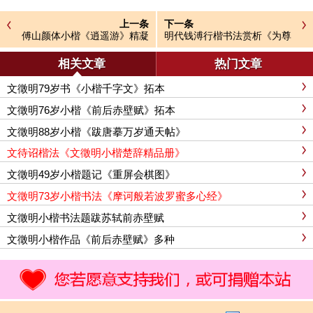
上一条
下一条
傅山颜体小楷《逍遥游》精凝
明代钱溥行楷书法赏析《为尊
静穆
翁寿诗》
相关文章
热门文章
文徵明79岁书《小楷千字文》拓本
文徵明76岁小楷《前后赤壁赋》拓本
文徵明88岁小楷《跋唐摹万岁通天帖》
文待诏楷法《文徵明小楷楚辞精品册》
文徵明49岁小楷题记《重屏会棋图》
文徵明73岁小楷书法《摩诃般若波罗蜜多心经》
文徵明小楷书法题跋苏轼前赤壁赋
文徵明小楷作品《前后赤壁赋》多种