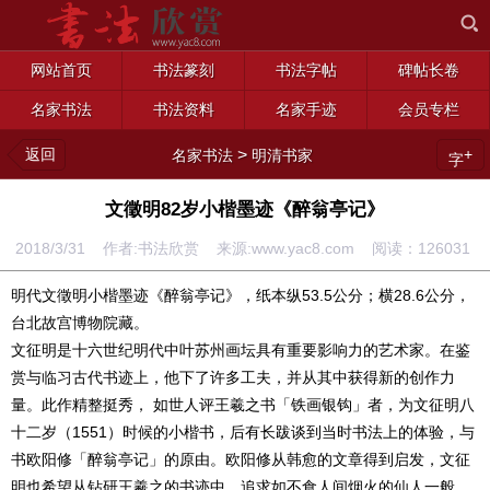
网站首页
书法篆刻
书法字帖
碑帖长卷
名家书法
书法资料
名家手迹
会员专栏
返回
>
+
名家书法
明清书家
字
文徵明82岁小楷墨迹《醉翁亭记》
2018/3/31 作者:书法欣赏 来源:www.yac8.com 阅读：
126031
明代文徵明小楷墨迹《醉翁亭记》，纸本纵53.5公分；横28.6公分，
台北故宫博物院藏。
文征明是十六世纪明代中叶苏州画坛具有重要影响力的艺术家。在鉴
赏与临习古代书迹上，他下了许多工夫，并从其中获得新的创作力
量。此作精整挺秀， 如世人评王羲之书「铁画银钩」者，为文征明八
十二岁（1551）时候的小楷书，后有长跋谈到当时书法上的体验，与
书欧阳修「醉翁亭记」的原由。欧阳修从韩愈的文章得到启发，文征
明也希望从钻研王羲之的书迹中，追求如不食人间烟火的仙人一般，