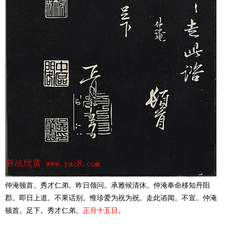
仲淹顿首。秀才仁弟。昨日领问。承雅候清休。仲淹奉命移知丹阳
郡。即日上道。不果话别。惟珍爱为祝为祝。走此谘闻。不宣。仲淹
顿首。足下。秀才仁弟。
正月十五日
。