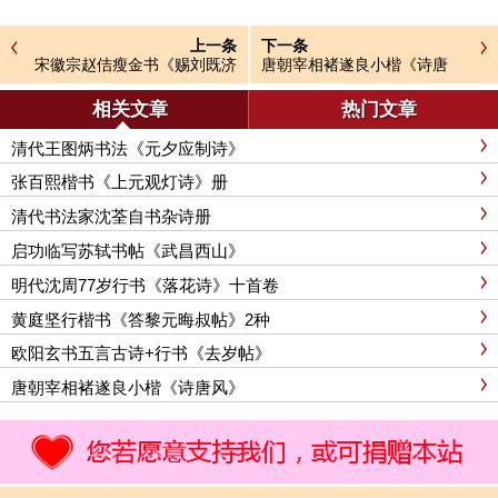
上一条
下一条
宋徽宗赵佶瘦金书《赐刘既济
唐朝宰相褚遂良小楷《诗唐
书》
风》
相关文章
热门文章
清代王图炳书法《元夕应制诗》
张百熙楷书《上元观灯诗》册
清代书法家沈荃自书杂诗册
启功临写苏轼书帖《武昌西山》
明代沈周77岁行书《落花诗》十首卷
黄庭坚行楷书《答黎元晦叔帖》2种
欧阳玄书五言古诗+行书《去岁帖》
唐朝宰相褚遂良小楷《诗唐风》