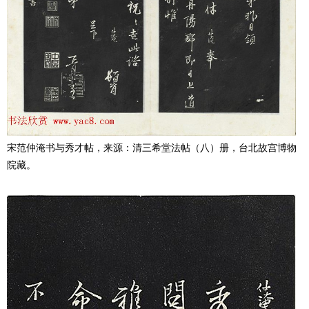
宋范仲淹书与秀才帖，来源：清三希堂法帖（八）册，台北故宫博物
院藏。