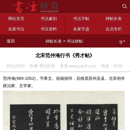
网站首页
书法篆刻
书法字帖
碑帖长卷
名家书法
书法资料
名家手迹
会员专栏
返回
>
+
碑帖长卷
书法碑帖
字
北宋范仲淹行书《秀才帖》
2021/2/26 作者:书法欣赏 来源:www.yac8.com 阅读：
4226
范仲淹(989-1052)，字希文。祖籍邠州，后移居苏州吴县。北宋初年
政治家、文学家。