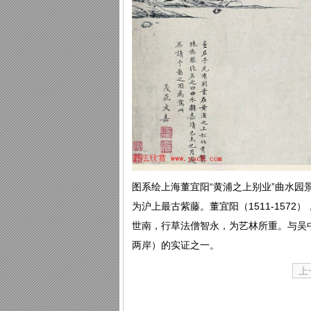
图系绘上海董宜阳“黄浦之上别业”曲水园
为沪上最古紫藤。董宜阳（1511-15
世南，行草法僧智永，为艺林所重。与吴
两岸）的实证之一。
上