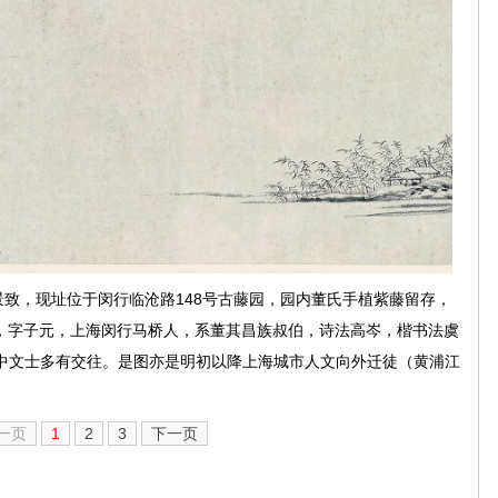
景致，现址位于闵行临沧路148号古藤园，园内董氏手植紫藤留存，
72），字子元，上海闵行马桥人，系董其昌族叔伯，诗法高岑，楷书法虞
中文士多有交往。是图亦是明初以降上海城市人文向外迁徒（黄浦江
一页
1
2
3
下一页