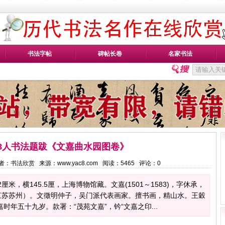
书法字帖
碑帖长卷
名家书法
8人书法题跋《文嘉曲水园图卷》
6 作者：书法欣赏 来源：www.yac8.com 阅读：
5465
评论：
0
厘米，横145.5厘，上海博物馆藏。文嘉(1501～1583)，字休承，
江苏苏州）。文徵明仲子，吴门派代表画家。擅书画，精山水。王穀
时年五十九岁。款署：“茂苑文嘉”，钤“文嘉之印...