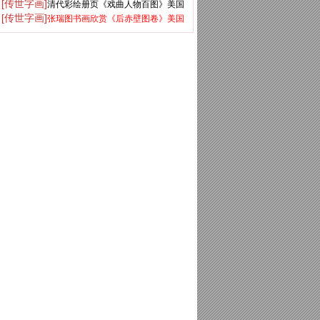
[传世字画]
清代彩绘册页《戏曲人物百图》美国
册》美国弗利尔美术馆藏
[传世字画]
张瑞图书画欣赏《后赤壁图卷》美国
大都会博物馆藏
大都会藏