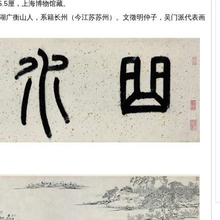
5.5厘，上海博物馆藏。
水，明湖广衡山人，系籍长州（今江苏苏州）。文徵明仲子，吴门派代表画