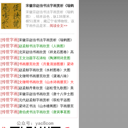
宋徽宗赵佶书法字画赏析《瑞鹤
图》
宋徽宗赵佶书法字画赏析《瑞鹤
图》，绢本设色，纵138厘米、
横51厘米，藏辽宁省博物馆。该
字画作品是宋...
阅读全文>>
[传世字画]
宋徽宗赵佶书法字画赏析《瑞鹤图》
[传世字画]
赵孟頫书法字画欣赏《人骑图》
[传世字画]
北宋赵佶书画欣赏《祥龙石图卷》高
[传世字画]
清
王文治题字石涛绘《陶渊明诗意图
[传世字画]
册》
书画册页欣赏《月曼清游图册》梁诗
[传世字画]
正字+陈枚画
赵孟頫字画欣赏《水村图卷》大图
[传世字画]
文徵明书画册页欣赏《潇湘八咏》
[传世字画]
文徵明书画欣赏《山水诗画册页》大
[传世字画]
图16开
赵孟頫丹青欣赏《赵松雪九歌图》美
[传世字画]
国弗利尔美术馆藏
宋徽宗赵佶书画欣赏《唐十八学士图
[传世字画]
卷》台北故宫博物院藏
元代赵孟頫字画赏析《双松平远图
[传世字画]
卷》
梁诗正书法《山水楼阁图》字画册页
[传世字画]
唐伯虎书法字画欣赏《唐寅事茗图
卷》