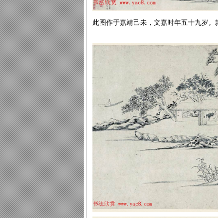
此图作于嘉靖己未，文嘉时年五十九岁。款