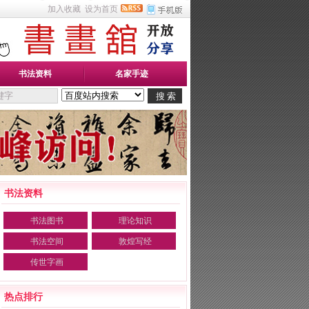
加入收藏
设为首页
书法资料
名家手迹
书法资料
书法图书
理论知识
书法空间
敦煌写经
传世字画
热点排行