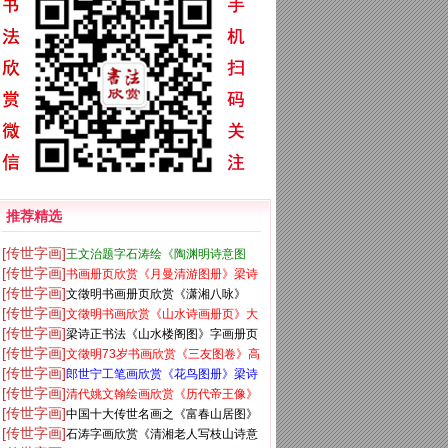
推荐精选
[传世字画]
王文治题字石涛绘《陶渊明诗意图
[传世字画]
书画册页欣赏《月曼清游图册》梁诗
册》
[传世字画]
文徵明书画册页欣赏《潇湘八咏》
正字+陈枚画
[传世字画]
文徵明书画欣赏《山水诗画册页》大
[传世字画]
梁诗正书法《山水楼阁图》字画册页
图16开
[传世字画]
文徵明73岁书画欣赏《三友图卷》高
[传世字画]
郎世宁工笔画欣赏《花鸟图册》梁诗
清大图
[传世字画]
清代姚文翰绘画欣赏《历代帝王像》
正书法题诗
[传世字画]
中国十大传世名画之《富春山居图》
[传世字画]
石涛字画欣赏《清湘老人写枝山诗意
台北故宫博物院藏