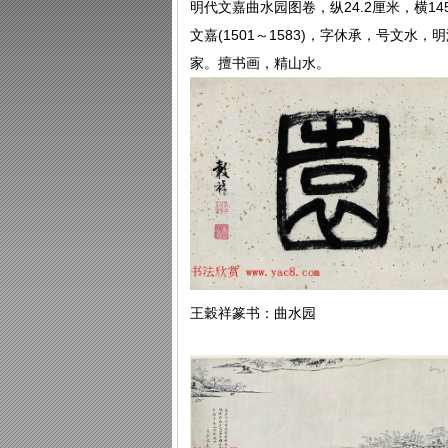
明代文嘉曲水园图卷，纵24.2厘米，横14
文嘉(1501～1583)，字休承，号文
家。擅书画，精山水。
王穀祥篆书：曲水园