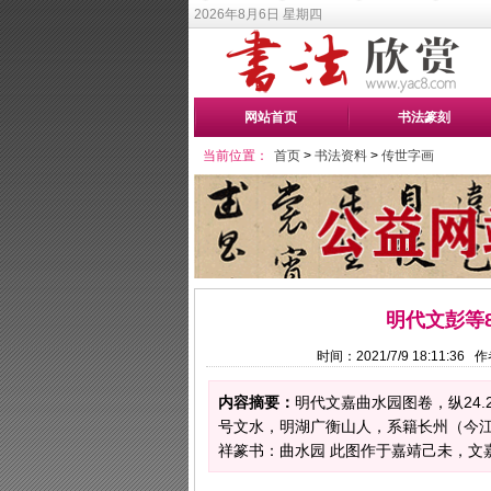
2026年8月6日 星期四
网站首页
书法篆刻
当前位置：
首页
>
书法资料
>
传世字画
明代文彭等
时间：2021/7/9 18:11:3
内容摘要：
明代文嘉曲水园图卷，纵24.2
号文水，明湖广衡山人，系籍长州（今
祥篆书：曲水园 此图作于嘉靖己未，文嘉