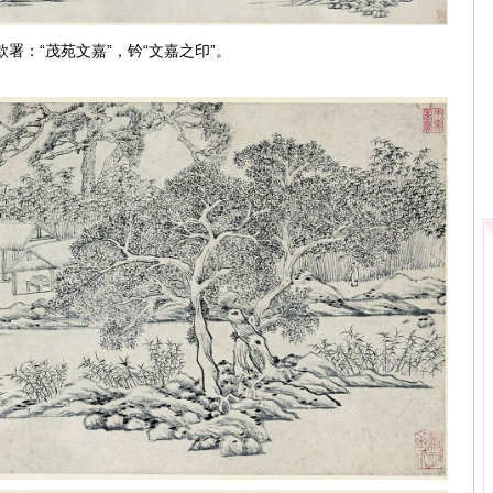
署：“茂苑文嘉”，钤“文嘉之印”。