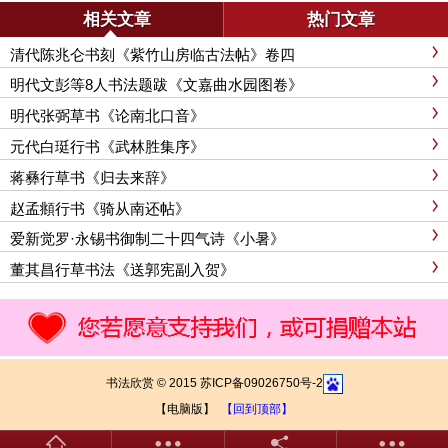
相关文章
热门文章
清代陈兆仑书刻《紫竹山房临古法帖》卷四
明代文彭等8人书法题跋《文嘉曲水园图卷》
明代张弼草书《论南北口音》
元代白珽行书《武林胜集序》
蒋彝行草书《归去来辞》
赵孟頫行书《骑从南还帖》
爱新觉罗·永锡书御制二十四气诗《小暑》
董其昌行草书法《送郭宪副入贺》
书法欣赏 © 2015 苏ICP备09026750号-2
【电脑版】
【回到顶部】