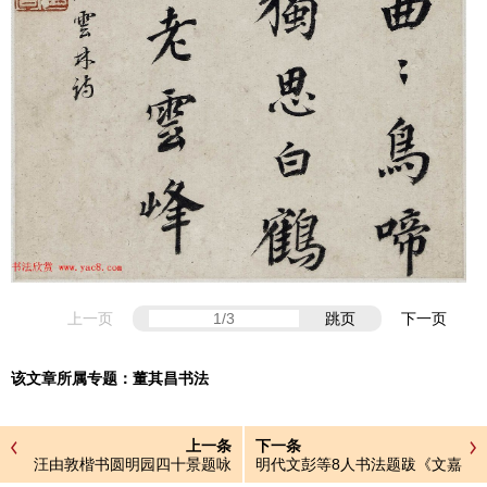
上一页
跳页
下一页
该文章所属专题：
董其昌书法
上一条
下一条
汪由敦楷书圆明园四十景题咏
明代文彭等8人书法题跋《文嘉
曲水园图卷》