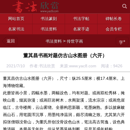
网站首页
书法篆刻
书法字帖
碑帖长卷
名家书法
书法资料
名家手迹
会员专栏
返回
>
+
书法资料
传世字画
字
董其昌书画对题仿古山水图册（六开）
2021/7/10 作者:书法欣赏 来源:www.yac8.com 阅读：
9426
董其昌仿古山水图册（六开），尺寸：纵25.5厘米；横17.4厘米。上
海博物馆藏。
此册皆画小景，四幅水墨，两幅设色，均有对题。或画双松秀林，掩
映山斋，烟岚弥漫；或画巨岩树木，水阁架溪，流水淙淙；或画危崖
临江，古寺楼阁，云山雾绕。全册构思新颖，笔墨娴熟。多以披麻皴
画山石，用笔圆浑沉厚，用墨纯净温润，颇尽清幽之致。尤其第六开
拟张僧繇没骨山，为董氏所创没骨设色山水，笔法高古简逸，设色典
雅清丽。本册虽无年款，但从笔墨风格判断，应是其盛年精构。