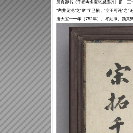
颜真卿书《千福寺多宝塔感应碑》册，三十二
“凿井见泥”之“凿”字已损，“空王可讬”之
唐天宝十一年（752年）。岑勋撰、颜