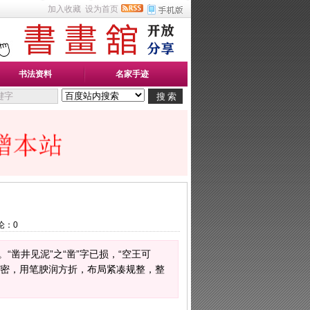
加入收藏
设为首页
书法资料
名家手迹
论：
0
“凿井见泥”之“凿”字已损，“空王可
严密，用笔腴润方折，布局紧凑规整，整