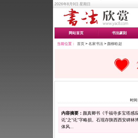
2026年8月9日 星期日
网站首页
书法篆刻
当前位置：
首页
>
名家书法
>
颜柳欧赵
时间：
内容摘要：
颜真卿书《千福寺多宝塔感应碑
讬”之“讬”字略损。石现存陕西西安碑
体风...