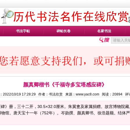
书法字帖
碑帖长卷
名家书法
颜真卿楷书《千福寺多宝塔感应碑》
2022/10/19 17:28:29 作者：书法欣赏 来源：www.yac8.com 阅读：
20894
评
》册，三十二开，30.5×32.0厘米。朱翼盦及家属捐赠。故宫博物院藏。
林博物馆。唐天宝十一年（752年）。岑勋撰、颜真卿书、徐浩题额。结体