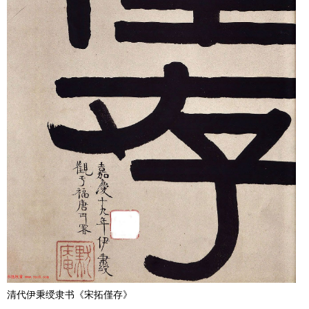
清代伊秉绶隶书《宋拓僅存》