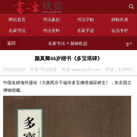
网站首页
书法篆刻
书法字帖
碑帖长卷
名家书法
书法资料
名家手迹
会员专栏
返回
>
+
名家书法
颜柳欧赵
字
颜真卿44岁楷书《多宝塔碑》
2022/10/19 作者:书法欣赏 来源:www.yac8.com 阅读：
128992
中国名碑海外遗珍《大唐西京千福寺多宝佛塔感应碑文》，东京国立
博物馆藏。