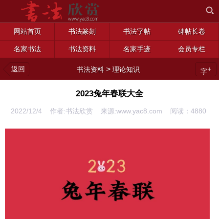
网站首页
书法篆刻
书法字帖
碑帖长卷
名家书法
书法资料
名家手迹
会员专栏
返回
>
+
书法资料
理论知识
字
2023兔年春联大全
2022/12/4 作者:书法欣赏 来源:www.yac8.com 阅读：
4880