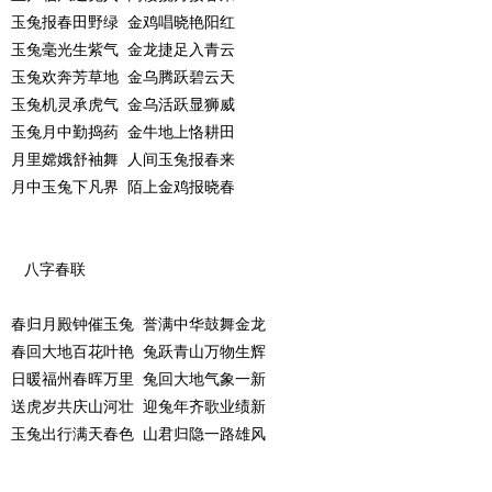
玉兔报春田野绿 金鸡唱晓艳阳红
玉兔毫光生紫气 金龙捷足入青云
玉兔欢奔芳草地 金乌腾跃碧云天
玉兔机灵承虎气 金乌活跃显狮威
玉兔月中勤捣药 金牛地上恪耕田
月里嫦娥舒袖舞 人间玉兔报春来
月中玉兔下凡界 陌上金鸡报晓春
八字春联
春归月殿钟催玉兔 誉满中华鼓舞金龙
春回大地百花叶艳 兔跃青山万物生辉
日暖福州春晖万里 兔回大地气象一新
送虎岁共庆山河壮 迎兔年齐歌业绩新
玉兔出行满天春色 山君归隐一路雄风