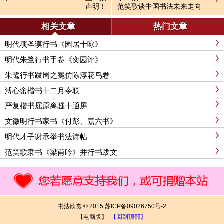
声明！
范笑歌谈中国书法未来走向
相关文章
热门文章
明代项圣谟行书《园居十咏》
明代朱鹭行书手卷《奕园评》
朱鹭行书跋周之冕仿陈淳花鸟卷
溥心畬楷书十二月令联
严复楷书屈原离骚十通屏
文徵明行书家书《付彭、嘉六书》
明代才子谢承举书法诗帖
范笑歌隶书《梁甫吟》并行书跋文
书法欣赏 © 2015 苏ICP备09026750号-2
【电脑版】
【回到顶部】