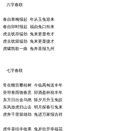
六字春联
春自寒梅报起 年从玉兔迎来
春自卯时报起 福由兔口衔来
虎去犹存猛劲 兔来更显奇才
虎去犹留猛劲 兔来更显捷才
虎啸凯歌一曲 兔奔喜报九州
七字春联
常在蟾宫攀桂树 今临禹甸送丰年
癸帘卷雨饶春意 卯酒盈杯祝丰年
东方日出金乌艳 除夕月升玉兔皎
东风放虎归山去 明月探春引兔来
虎奔千里留雄劲 兔进万家报吉祥
虎年喜结丰收果 兔岁欣开幸福花