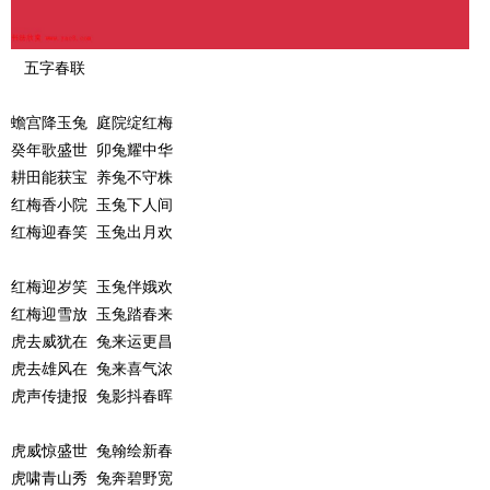
五字春联
蟾宫降玉兔 庭院绽红梅
癸年歌盛世 卯兔耀中华
耕田能获宝 养兔不守株
红梅香小院 玉兔下人间
红梅迎春笑 玉兔出月欢
红梅迎岁笑 玉兔伴娥欢
红梅迎雪放 玉兔踏春来
虎去威犹在 兔来运更昌
虎去雄风在 兔来喜气浓
虎声传捷报 兔影抖春晖
虎威惊盛世 兔翰绘新春
虎啸青山秀 兔奔碧野宽