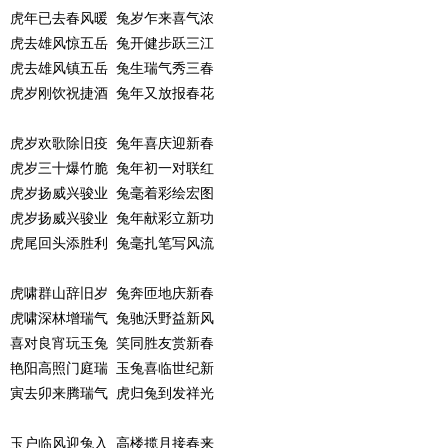
虎年已去春风暖 兔岁乍来喜气浓
虎去雄风惊五岳 兔开健步跃三江
虎去雄风镇五岳 兔生瑞气秀三春
虎岁刚饮祝捷酒 兔年又放报春花
虎岁欢歌除旧疫 兔年喜庆迎新春
虎岁三十爆竹脆 兔年初一对联红
虎岁扬威兴骏业 兔毫着彩绘宏图
虎岁扬威兴骏业 兔年献彩立新功
虎尾回头添胜利 兔毫扎笔写风流
虎啸群山辞旧岁 兔奔匝地庆新春
虎啸深林增瑞气 兔驰沃野益新风
喜对良宵玩玉兔 笑同胜友赏新春
艳阳高照门庭瑞 玉兔喜临世纪新
寅去卯来腾瑞气 虎归兔到发祥光
玉户临风迎兔入 高楼揽月接春来