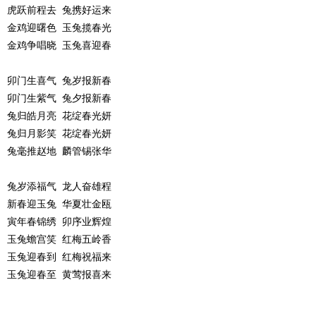
虎跃前程去 兔携好运来
金鸡迎曙色 玉兔揽春光
金鸡争唱晓 玉兔喜迎春
卯门生喜气 兔岁报新春
卯门生紫气 兔夕报新春
兔归皓月亮 花绽春光妍
兔归月影笑 花绽春光妍
兔毫推赵地 麟管锡张华
兔岁添福气 龙人奋雄程
新春迎玉兔 华夏壮金瓯
寅年春锦绣 卯序业辉煌
玉兔蟾宫笑 红梅五岭香
玉兔迎春到 红梅祝福来
玉兔迎春至 黄莺报喜来