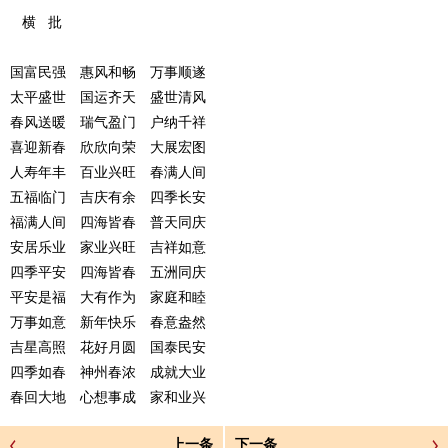
横 批
国富民强 惠风和畅 万事顺遂
太平盛世 国运齐天 盛世清风
春风送暖 瑞气盈门 户纳千祥
喜迎新春 欣欣向荣 大展宏图
人寿年丰 百业兴旺 春满人间
五福临门 吉庆有余 四季长安
福满人间 四海皆春 普天同庆
安居乐业 家业兴旺 吉祥如意
四季平安 四海皆春 五洲同庆
平安是福 大有作为 家庭和睦
万事如意 新年快乐 春意盎然
吉星高照 花好月圆 国泰民安
四季如春 神州春浓 成就大业
春回大地 心想事成 家和业兴
上一条
下一条